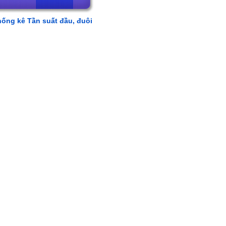
ống kê Tần suất đầu, đuôi