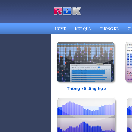
HOME
KẾT QUẢ
THỐNG KÊ
CH
Thống kê tổng hợp