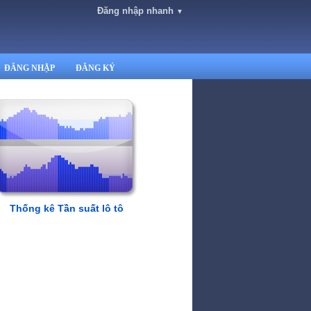
Đăng nhập nhanh
▼
ĐĂNG NHẬP
ĐĂNG KÝ
Thống kê Tần suất lô tô