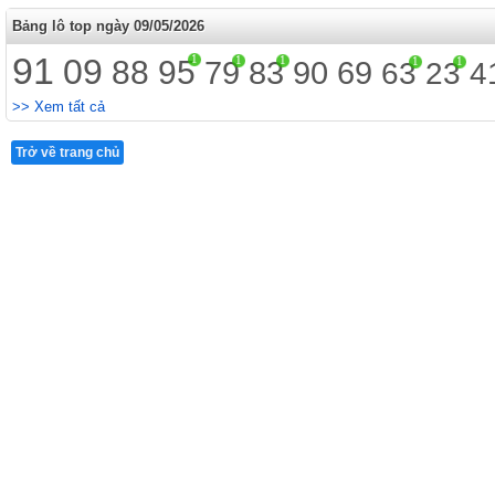
Bảng lô top ngày 09/05/2026
91
09
1
1
1
88
95
1
1
79
83
90
69
63
23
4
>> Xem tất cả
Trở về trang chủ