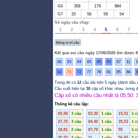
G6
358
179
984
G7
20
56
59
54
Số ngày cầu chạy:
1
2
3
4
5
6
7
Bảng vị trí cầu
Kết quả soi cầu ngày 17/06/2026 tìm được
4
02
03
04
05
05
05
07
11
1
62
71
72
77
78
81
85
86
Trong đó có
12
cầu dài trên 5 ngày (đánh dấu 
Cầu xuất hiện tại
30
cặp số khác nhau, trong 
Cặp số có nhiều cầu nhất là 05,50: 3
Thống kê cầu lặp:
05,50
3 cầu
03,30
1 cầu
15,51
1 c
27,72
3 cầu
04,40
1 cầu
35,53
1 c
18,81
2 cầu
07,70
1 cầu
55
1 c
25,52
2 cầu
11
1 cầu
56,65
1 c