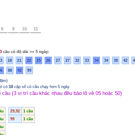
8
9
10
11
3
cầu có độ dài >= 5 ngày:
3
18
21
22
25
26
27
27
32
33
34
34
38
42
4
86
88
92
99
đậm)
đó có
10
cặp số có cầu chạy hơn 5 ngày.
 cầu (3 vị trí cầu khác nhau đều báo lô về 05 hoặc 50)
ầu
29,92
1 cầu
ầu
99
1 cầu
ầu
ầu