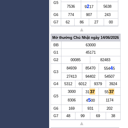
G5
2
7536
5638
9
17
G6
774
907
243
G7
62
86
27
00
▲
Mở thưởng Chủ Nhật ngày 14/06/2026
ĐB
63000
G1
45171
G2
00085
82483
4
84939
85470
554
5
G3
27413
94402
54507
G4
5312
6012
9379
3924
37
37
3000
31
55
G5
5
8306
1174
4
00
G6
169
931
202
G7
48
99
69
38
▲