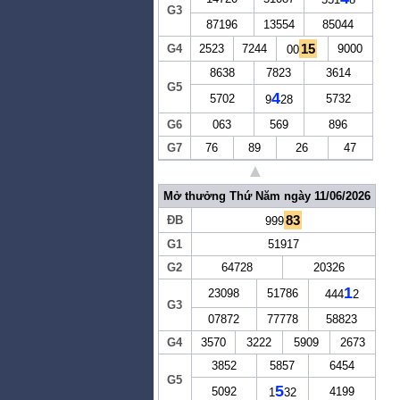
G3
87196
13554
85044
15
G4
2523
7244
9000
00
8638
7823
3614
G5
4
5702
5732
9
28
G6
063
569
896
G7
76
89
26
47
▲
Mở thưởng Thứ Năm ngày 11/06/2026
83
ĐB
999
G1
51917
G2
64728
20326
1
23098
51786
444
2
G3
07872
77778
58823
G4
3570
3222
5909
2673
3852
5857
6454
G5
5
5092
4199
1
32