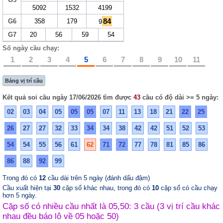
5092
1532
4199
84
G6
358
179
9
G7
20
56
59
54
Số ngày cầu chạy:
1
2
3
4
5
6
7
8
9
10
11
Bảng vị trí cầu
Kết quả soi cầu ngày 17/06/2026 tìm được
43
cầu có độ dài >= 5 ngày:
02
03
04
05
05
05
07
11
13
18
21
22
25
26
27
27
32
33
34
34
38
42
42
51
52
53
54
54
55
56
61
62
71
72
77
78
81
85
86
86
88
92
99
Trong đó có
12
cầu dài trên 5 ngày (đánh dấu đậm)
Cầu xuất hiện tại
30
cặp số khác nhau, trong đó có
10
cặp số có cầu chạy
hơn 5 ngày.
Cặp số có nhiều cầu nhất là 05,50: 3 cầu (3 vị trí cầu khác
nhau đều báo lô về 05 hoặc 50)