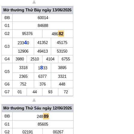
▲
Mở thưởng Thứ Bảy ngày 13/06/2026
ĐB
60014
G1
84688
82
G2
95376
486
4
41352
45175
233
0
G3
12906
49413
53150
G4
3980
2510
4104
6755
8
3318
3895
1
33
G5
2365
6377
3321
G6
752
376
448
G7
01
44
93
72
▲
Mở thưởng Thứ Sáu ngày 12/06/2026
89
ĐB
248
G1
85605
G2
02191
00267