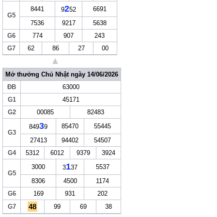
2
8441
6691
9
52
G5
7536
9217
5638
G6
774
907
243
G7
62
86
27
00
▲
Mở thưởng Chủ Nhật ngày 14/06/2026
ĐB
63000
G1
45171
G2
00085
82483
3
85470
55445
849
9
G3
27413
94402
54507
G4
5312
6012
9379
3924
1
3000
5537
3
37
G5
8306
4500
1174
G6
169
931
202
48
G7
99
69
38