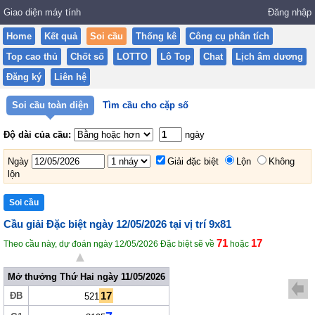
Giao diện máy tính
Đăng nhập
Home
Kết quả
Soi cầu
Thống kê
Công cụ phân tích
Top cao thủ
Chốt số
LOTTO
Lô Top
Chat
Lịch âm dương
Đăng ký
Liên hệ
Soi cầu toàn diện
Tìm cầu cho cặp số
Độ dài của cầu:
ngày
Ngày
Giải đặc biệt
Lộn
Không
lộn
Cầu giải Đặc biệt ngày 12/05/2026 tại vị trí 9x81
71
17
Theo cầu này, dự đoán ngày 12/05/2026 Đặc biệt sẽ về
hoặc
▲
Mở thưởng Thứ Hai ngày 11/05/2026
17
ĐB
521