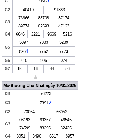
7
G1
3195
G2
40410
91383
73666
88708
37174
G3
89774
02593
47123
G4
6646
2221
9669
5216
5097
7883
5289
G5
1
7752
7773
089
G6
410
906
074
G7
80
18
44
56
▲
Mở thưởng Chủ Nhật ngày 10/05/2026
ĐB
76223
7
G1
7391
G2
73064
66052
08193
69357
46545
G3
74599
83295
32425
G4
8051
3490
6617
8957