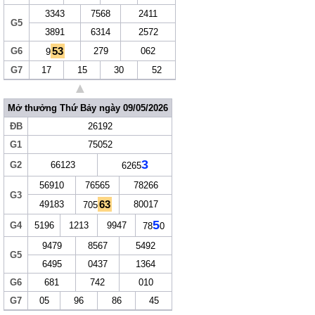
3343
7568
2411
G5
3891
6314
2572
53
G6
279
062
9
G7
17
15
30
52
▲
Mở thưởng Thứ Bảy ngày 09/05/2026
ĐB
26192
G1
75052
3
G2
66123
6265
56910
76565
78266
G3
63
49183
80017
705
5
G4
5196
1213
9947
78
0
9479
8567
5492
G5
6495
0437
1364
G6
681
742
010
G7
05
96
86
45