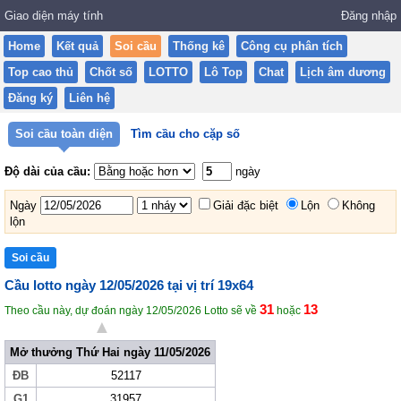
Giao diện máy tính
Đăng nhập
Home
Kết quả
Soi cầu
Thống kê
Công cụ phân tích
Top cao thủ
Chốt số
LOTTO
Lô Top
Chat
Lịch âm dương
Đăng ký
Liên hệ
Soi cầu toàn diện
Tìm cầu cho cặp số
Độ dài của cầu:
ngày
Ngày
Giải đặc biệt
Lộn
Không
lộn
Cầu lotto ngày 12/05/2026 tại vị trí 19x64
31
13
Theo cầu này, dự đoán ngày 12/05/2026 Lotto sẽ về
hoặc
▲
Mở thưởng Thứ Hai ngày 11/05/2026
ĐB
52117
G1
31957