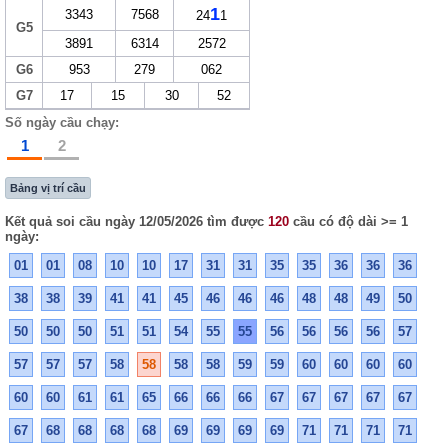
1
3343
7568
24
1
G5
3891
6314
2572
G6
953
279
062
G7
17
15
30
52
Số ngày cầu chạy:
1
2
Bảng vị trí cầu
Kết quả soi cầu ngày 12/05/2026 tìm được
120
cầu có độ dài >= 1
ngày:
01
01
08
10
10
17
31
31
35
35
36
36
36
38
38
39
41
41
45
46
46
46
48
48
49
50
50
50
50
51
51
54
55
55
56
56
56
56
57
57
57
57
58
58
58
58
59
59
60
60
60
60
60
60
61
61
65
66
66
66
67
67
67
67
67
67
68
68
68
68
69
69
69
69
71
71
71
71