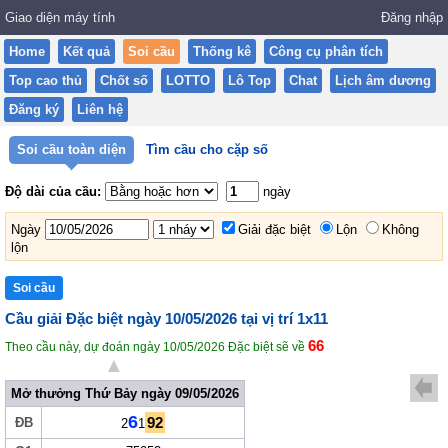
Giao diện máy tính
Đăng nhập
Home
Kết quả
Soi cầu
Thống kê
Công cụ phân tích
Top cao thủ
Chốt số
LOTTO
Lô Top
Chat
Lịch âm dương
Đăng ký
Liên hệ
Soi cầu toàn diện
Tìm cầu cho cặp số
Độ dài của cầu:
ngày
Ngày
Giải đặc biệt
Lộn
Không
lộn
Cầu giải Đặc biệt ngày 10/05/2026 tại vị trí 1x11
66
Theo cầu này, dự đoán ngày 10/05/2026 Đặc biệt sẽ về
▲
Mở thưởng Thứ Bảy ngày 09/05/2026
6
92
ĐB
2
1