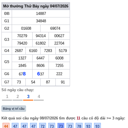
Mở thưởng Thứ Bảy ngày 04/07/2026
ĐB
14887
G1
34848
G2
01608
69074
70279
94314
00627
G3
79420
61802
22704
G4
2687
6160
7283
5179
1327
6447
6008
G5
1845
8606
7255
8
6
G6
222
67
37
G7
73
54
87
91
Số ngày cầu chạy:
1
2
3
4
Bảng vị trí cầu
Kết quả soi cầu ngày 08/07/2026 tìm được
11
cầu có độ dài >= 3 ngày:
44
47
47
47
72
73
73
73
78
93
93