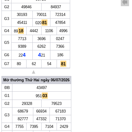
G2
49846
84937
30193
70011
72314
G3
81
45411
47854
020
18
G4
4442
1106
4996
89
7713
3696
0247
G5
9389
6262
7366
4
4
G6
186
22
21
81
G7
80
62
54
▲
Mở thưởng Thứ Hai ngày 06/07/2026
ĐB
43497
03
G1
951
G2
29328
79523
68679
66934
67183
G3
82777
47332
71370
G4
7755
7395
7104
2429