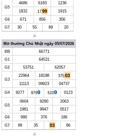
4686
6183
1236
G5
99
1832
1915
17
G6
671
856
356
G7
30
55
89
20
▲
Mở thưởng Chủ Nhật ngày 05/07/2026
ĐB
66771
G1
64531
G2
53751
62057
03
22964
18198
375
G3
11113
09823
04737
9
9
G4
9277
0123
979
610
0604
9280
2063
G5
1981
9947
0517
G6
990
376
186
03
G7
99
35
86
▲