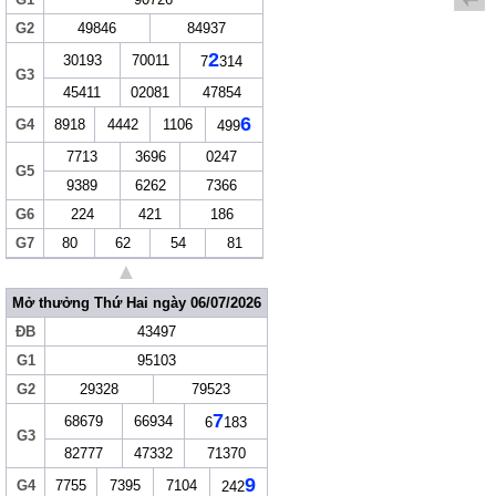
G2
49846
84937
2
30193
70011
7
314
G3
45411
02081
47854
6
G4
8918
4442
1106
499
7713
3696
0247
G5
9389
6262
7366
G6
224
421
186
G7
80
62
54
81
▲
Mở thưởng Thứ Hai ngày 06/07/2026
ĐB
43497
G1
95103
G2
29328
79523
7
68679
66934
6
183
G3
82777
47332
71370
9
G4
7755
7395
7104
242