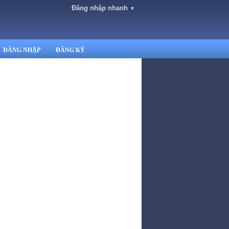
Đăng nhập nhanh
▼
ĐĂNG NHẬP
ĐĂNG KÝ