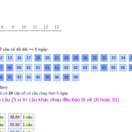
8
9
10
11
12
13
7
cầu có độ dài >= 5 ngày:
12
13
16
17
18
20
21
25
28
30
32
32
33
34
57
60
60
61
61
61
61
62
62
62
65
65
66
66
90
91
93
94
95
95
96
99
99
đậm)
đó có
24
cặp số có cầu chạy hơn 5 ngày.
 cầu (5 vị trí cầu khác nhau đều báo lô về 16 hoặc 61)
ầu
48,84
1 cầu
ầu
05,50
1 cầu