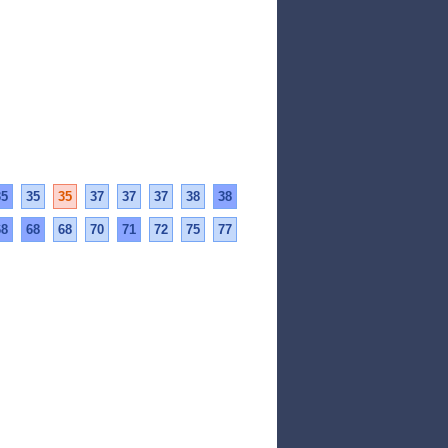
35
35
35
37
37
37
38
38
68
68
68
70
71
72
75
77