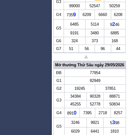
G3
89000
52547
50259
9
G4
6209
6660
6208
735
2
6485
5114
9
46
G5
9191
3480
6885
G6
324
373
168
G7
51
56
96
44
▲
Mở thưởng Thứ Sáu ngày 29/05/2026
ĐB
77954
G1
82949
G2
19245
37851
34384
90328
88871
G3
45255
52778
50834
0
G4
7395
2718
8257
891
3
3246
9921
5
98
G5
6029
6441
1810