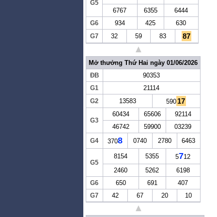
G5
6767
6355
6444
G6
934
425
630
87
G7
32
59
83
▲
Mở thưởng Thứ Hai ngày 01/06/2026
ĐB
90353
G1
21114
17
G2
13583
590
60434
65606
92114
G3
46742
59900
03239
8
G4
0740
2780
6463
370
7
8154
5355
5
12
G5
2460
5262
6198
G6
650
691
407
G7
42
67
20
10
▲