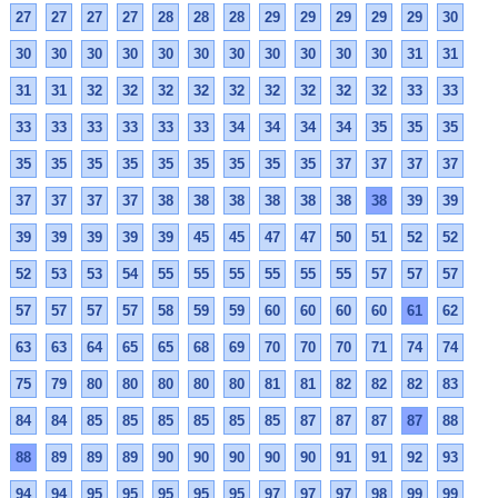
27
27
27
27
28
28
28
29
29
29
29
29
30
30
30
30
30
30
30
30
30
30
30
30
31
31
31
31
32
32
32
32
32
32
32
32
32
33
33
33
33
33
33
33
33
34
34
34
34
35
35
35
35
35
35
35
35
35
35
35
35
37
37
37
37
37
37
37
37
38
38
38
38
38
38
38
39
39
39
39
39
39
39
45
45
47
47
50
51
52
52
52
53
53
54
55
55
55
55
55
55
57
57
57
57
57
57
57
58
59
59
60
60
60
60
61
62
63
63
64
65
65
68
69
70
70
70
71
74
74
75
79
80
80
80
80
80
81
81
82
82
82
83
84
84
85
85
85
85
85
85
87
87
87
87
88
88
89
89
89
90
90
90
90
90
91
91
92
93
94
94
95
95
95
95
95
97
97
97
98
99
99