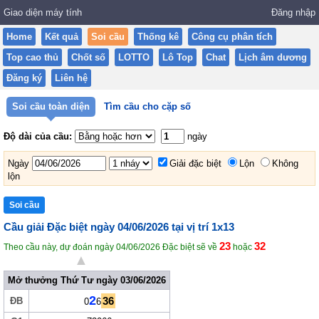
Giao diện máy tính
Đăng nhập
Home
Kết quả
Soi cầu
Thống kê
Công cụ phân tích
Top cao thủ
Chốt số
LOTTO
Lô Top
Chat
Lịch âm dương
Đăng ký
Liên hệ
Soi cầu toàn diện
Tìm cầu cho cặp số
Độ dài của cầu:
ngày
Ngày
Giải đặc biệt
Lộn
Không
lộn
Cầu giải Đặc biệt ngày 04/06/2026 tại vị trí 1x13
23
32
Theo cầu này, dự đoán ngày 04/06/2026 Đặc biệt sẽ về
hoặc
▲
Mở thưởng Thứ Tư ngày 03/06/2026
2
36
ĐB
0
6