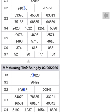
G1
72066
3
G2
93579
910
0
33370
45058
83813
G3
75138
08835
64869
G4
2423
4622
1251
5398
0976
4695
2571
G5
1498
5748
4618
G6
374
613
055
G7
52
90
77
34
▲
Mở thưởng Thứ Ba ngày 02/06/2026
3
ĐB
7
823
G1
98492
6
G2
00843
108
5
34079
78655
33221
G3
16531
68167
40341
G4
3192
1237
1654
8326