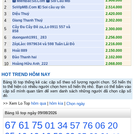
1
2.906.000
🅰️ MienBacSo.Com 🅰️ Soi Cầu MB
2
SoVipMB.Com 💶 Soi cầu uy tín
2.514.000
3
Diệu Thuỷ
2.420.000
4
Giang Thanh Thuỷ
2.302.000
Cây Đa Cây Đề za,.Lo 0911 557 và
5
2.300.000
858
6
duonganh1991_ 283
2.256.000
7
ZépLào: 0979634 và 598 Tuấn Lái Đò
2.216.000
8
Hoài 889
2.150.000
9
Đào Thanh hai
2.102.000
10
Hoàng Hữu Anh_222
2.068.000
11
HHH123
2.034.000
HOT TREND HÔM NAY
12
phangiakhoa71 342
2.018.000
Bảng lô top thống kê các cặp số theo số lượng người chọn. Số hiển thị
13
Huỳnh Hữu Sơn.492
1.896.000
to thể hiện có nhiều người chọn hơn số hiển thị nhỏ. Bạn có thể bấm vào
14
Khánh.391
1.874.000
cặp số mình quan tâm để xem danh sách những người đã chọn cặp số
đó.
15
Lê Khánh Huy 38
1.852.000
>> Xem Lo Top
16
yen-ngo36223 968
hôm qua
|
hôm kia
|
1.836.000
Chọn ngày
17
Vũ Tiến Anh 313
1.836.000
Bảng lô top ngày 09/08/2026
18
Hồ Tấn Anh 944
1.770.000
67
61
75
01
34
57
76
06
20
19
😔 MienBacSo.Com 😔 Soi Cầu MB
1.748.000
20
t-linh12_213
1.742.000