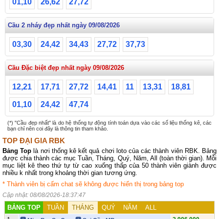
01,10
26,62
27,72
Cầu 2 nháy đẹp nhất ngày 09/08/2026
03,30
24,42
34,43
27,72
37,73
Cầu Đặc biệt đẹp nhất ngày 09/08/2026
12,21
17,71
27,72
14,41
11
13,31
18,81
01,10
24,42
47,74
(*) "Cầu đẹp nhất" là do hệ thống tự động tính toán dựa vào các số liệu thống kê, các
bạn chỉ nên coi đây là thông tin tham khảo.
TOP ĐẠI GIA RBK
Bảng Top
là nơi thống kê kết quả chơi loto của các thành viên RBK. Bảng
được chia thành các mục Tuần, Tháng, Quý, Năm, All (toàn thời gian). Mỗi
mục liệt kê theo thứ tự từ cao xuống thấp của 50 thành viên giành được
nhiều k nhất trong khoảng thời gian tương ứng.
* Thành viên bị cấm chat sẽ không được hiển thị trong bảng top
Cập nhật: 08/08/2026-18:37:47
BẢNG TOP
TUẦN
THÁNG
QUÝ
NĂM
ALL