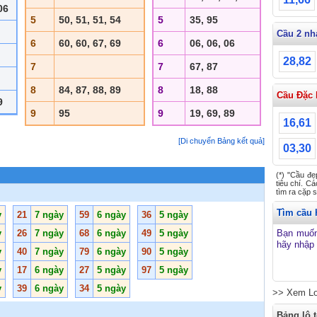
06
5
50, 51, 51, 54
5
35, 95
Cầu 2 nh
6
60, 60, 67, 69
6
06, 06, 06
28,82
7
7
67, 87
8
84, 87, 88, 89
8
18, 88
Cầu Đặc 
9
9
95
9
19, 69, 89
16,61
[Di chuyển Bảng kết quả]
03,30
(*) "Cầu đẹ
tiêu chí. 
tìm ra cặp s
ền lần éo nào soi lô cho ông í cũng là phút
90
mới ra
Tìm cầu
y
21
7 ngày
59
6 ngày
36
5 ngày
ƯƠNG PHÁP, MẶC DÙ CHƯA PHẢI NGÀY NÀO CŨNG THẮN
y
26
7 ngày
68
6 ngày
49
5 ngày
Bạn muốn
THƯỜNG, IB DALO ::
0568088942
. TÔI CHIA SẺ. Với hơn
25
n
hãy nhập 
y
40
7 ngày
79
6 ngày
90
5 ngày
được đúc kết qua nhiều năm, tôi luôn cố gắng mang đến những
n với tỷ lệ ăn cao và tính ổn định lâu dài. Anh em cần một kênh
y
17
6 ngày
27
5 ngày
97
5 ngày
h cùng tôi mỗi ngày. Chúc tất cả anh em luôn gặp nhiều may mắ
y
39
6 ngày
34
5 ngày
>> Xem L
ắn tin e e gửi vào nhóm: : zal0
0589
.
461
.
383
đã giúp em gỡ đ
, mọi người kết bạn anh này giúp ạ, em đã theo và chiêm ngưỡ
Bảng lô 