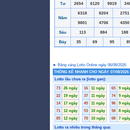
Tư
2654
6120
9919
34
6318
8204
2751
Năm
9801
4706
4350
Sáu
113
884
188
Bảy
35
69
95
8
► Bảng vàng Lotto Online ngày 06/08/2026
THỐNG KÊ NHANH CHO NGÀY 07/08/2026
>> Xem nội dung trước
Lotto lâu chưa ra (lotto gan):
Mẹ cười ỉa ra với ông lô gia truy
BobbyHD:
73
26 ngày
16
11 ngày
65
9 ngà
Tý đi theo hờ hơ hớ thật kkk
BobbyHD:
22
19 ngày
CHƠI LÔ ĐỀ PHẢI CÓ PH
37
11 ngày
74
9 ngà
Văn Anh Ngô 1:
G, NHƯNG 1 TUẦN ĂN 5-6 HÔM LÀ BÌNH 
14
17 ngày
45
11 ngày
96
9 ngà
ăm kinh nghiệm cùng phương pháp chọn số 
con số chất lượng nhất cho anh em. tôi tự ti
71
12 ngày
53
10 ngày
58
8 ngà
tham khảo uy tín, hãy theo dõi và đồng hàn
n! ,
85
12 ngày
70
10 ngày
08
7 ngà
Ace nào đang xa bờ nh
Luôn may mắn. 8899:
Lotto ra nhiều trong tháng qua:
ược 900tr ạ, mọi người đang xa bờ, loạn số