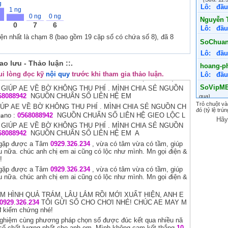
ời tìm thấy được a và gặp a giúp thoát khỏi cảnh nợ
26
vuan
g
Lô:
đầu
1 ng
mọi người trước đây em nợ 478tr do ham chơi nên gia đình và
27
Minh 
0 ng
0 ng
ờng như rơi vào ngõ cụt và từng nghĩ đến chét... nhưng ông tr
Nguyễn 
0
7
6
28
Chân 
ả và cho em gặt được 1 người và giúp em trở về cái ngày đầu ti
Lô:
đầu
anh rất nhiều z.lo anh :
0366
.
73
.
1234
a đã giúp em từ vực sâu
29
Nguy
ện nhất là chạm 8 (bao gồm 19 cặp số có chứa số 8), đã 8
đen đi k lấy cái cờ bạc để làm giàu được ạ và em cũng nghe lời
SoChuan
30
lena
ời tìm thấy được a và gặp a giúp thoát khỏi cảnh nợ
Lô:
đầu
31
vanh
iao lưu - Thảo luận ::.
hoang-p
ÚP AE VỀ BỜ KHÔNG THU PHÍ . MÌNH CHIA SẺ NGUỒN CH
32
phan
ui lòng đọc kỹ
nội quy
trước khi tham gia thảo luận.
Lô:
đầu
no :
0568088942
NGUỒN CHUẨN SỐ LIÊN HỆ GIEO LỘC L
33
volon
SoVipMB.
 GIÚP AE VỀ BỜ KHÔNG THU PHÍ . MÌNH CHIA SẺ NGUỒN
34
mai-
68088942
NGUỒN CHUẨN SỐ LIÊN HỆ EM
qua)
35
Lô:
ly_ha
đầu
Trỏ chuột vào
ÚP AE VỀ BỜ KHÔNG THU PHÍ . MÌNH CHIA SẺ NGUỒN CH
đó (tỷ lệ tr
no :
0568088942
NGUỒN CHUẨN SỐ LIÊN HỆ GIEO LỘC L
tam-v681
Hã
Lô:
đầu
 GIÚP AE VỀ BỜ KHÔNG THU PHÍ . MÌNH CHIA SẺ NGUỒN
68088942
NGUỒN CHUẨN SỐ LIÊN HỆ EM A
Zloa0568
 gặp được a Tâm
0929
.
326
.
234
, vừa có tâm vừa có tầm, giúp
Lô:
67
u nữa. chúc anh chị em ai cũng có lộc như mình. Mn gọi điện &
!
🚴‍♀️ Mie
 gặp được a Tâm
0929
.
326
.
234
, vừa có tâm vừa có tầm, giúp
Lô:
đầu
u nữa. chúc anh chị em ai cũng có lộc như mình. Mn gọi điện &
Lê Khánh
Lô:
đầu
ẾM HÌNH QUẢ TRÁM, LÂU LẮM RỒI MỚI XUẤT HIỆN, ANH E
0929
.
326
.
234
TÔI GỬI SỐ CHO CHƠI NHÉ! CHÚC AE MAY M
💞SOICA
đ kiểm chứng nhé!
11:32:12 h
Lô:
59, 9
ghiệm cùng phương pháp chọn số được đúc kết qua nhiều nă
số chất lượng nhất cho anh em. Mình không cam kết thắng
10