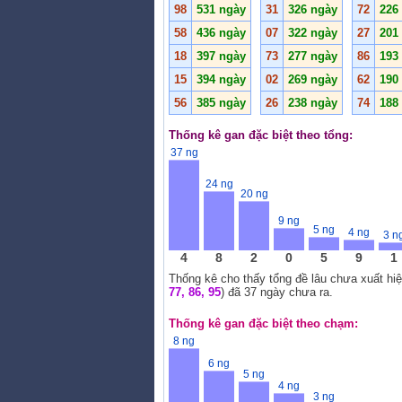
98
531 ngày
31
326 ngày
72
226
✅✅✅
ZalO
09
.
344
.
355
.
78
đã giúp mình g
Vaonien:
58
436 ngày
07
322 ngày
27
201
được đâu a có tâm nên mình giới thiệu lên 
✅✅✅
18
397 ngày
73
277 ngày
86
193
ZalO
09
.
344
.
355
.
78
đã giúp mình g
Vaonien:
15
394 ngày
02
269 ngày
62
190
được đâu a có tâm nên mình giới thiệu lên 
✅✅✅
56
385 ngày
26
238 ngày
74
188
Mô phật.
26167
đã nổ ch
Hoàng Anh Doanh:
2
.
28
.
86
.
60
. Bạch thủ đề : càng
610
Thống kê gan đặc biệt theo tổng:
Mô phật.
26167
đã nổ chẵ
37 ng
Hoàng Anh Doanh:
92
.
28
.
86
.
60
. Bạch thủ đề : càng
610
Ace nào đang xa bờ n
Vân số Chuẩn 3 Miền:
24 ng
20 ng
Mô phật .
26167
đã nổ ch
Hoàng Anh Doanh:
92
.
28
.
86
.
60
. Bạch thủ đề : càng
610
9 ng
5 ng
Mô phật.
26167
4 ng
đã nổ chẵ
Hoàng Anh Doanh:
3 n
2
.
28
.
86
.
60
. Bạch thủ đề : càng
610
4
8
2
0
5
9
1
CHƠI LÔ ĐỀ PHẢI CÓ PHƯƠN
Phattai86:
ƯNG 1 TUẦN ĂN 5-6 HÔM LÀ BÌNH THƯỜ
Thống kê cho thấy tổng đề lâu chưa xuất hiệ
ơng pháp chọn số được đúc kết qua nhiều n
77, 86, 95
) đã 37 ngày chưa ra.
ho anh em. tôi tự tin với tỷ lệ ăn cao và tí
eo dõi và đồng hành cùng tôi mỗi ngày. Chú
Thống kê gan đặc biệt theo chạm:
Em có đôi lời muốn tâm sự với 
Laocuu91:
8 ng
mọi người đều xa lánh và khinh bỉ em em dư
ời thương sót không lấy hết cái gì của ai c
6 ng
5 ng
ên lúc em chưa bắt đầu chơi bời em cảm ơn 
4 ng
đi lên và a khuyên em rất nhiều điều bỏ đỏ 
3 ng