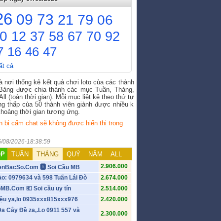
26
09
73
21
79
06
0
12
37
58
67
70
92
7
16
46
47
ất cả
à nơi thống kê kết quả chơi loto của các thành
Bảng được chia thành các mục Tuần, Tháng,
ll (toàn thời gian). Mỗi mục liệt kê theo thứ tự
ng thấp của 50 thành viên giành được nhiều k
khoảng thời gian tương ứng.
n bị cấm chat sẽ không được hiển thị trong
6/08/2026-18:38:59
OP
TUẦN
THÁNG
QUÝ
NĂM
ALL
2.906.000
ienBacSo.Com 🅰️ Soi Cầu MB
o: 0979634 và 598 Tuấn Lái Đò
2.674.000
MB.Com 💶 Soi cầu uy tín
2.514.000
ệu ya,lo 0935xxx815xxx976
2.420.000
a Cây Đề za,.Lo 0911 557 và
2.300.000