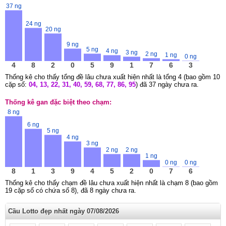
37 ng
24 ng
20 ng
9 ng
5 ng
4 ng
3 ng
2 ng
1 ng
0 ng
4
8
2
0
5
9
1
7
6
3
Thống kê cho thấy tổng đề lâu chưa xuất hiện nhất là tổng 4 (bao gồm 10
cặp số:
04, 13, 22, 31, 40, 59, 68, 77, 86, 95
) đã 37 ngày chưa ra.
Thống kê gan đặc biệt theo chạm:
8 ng
6 ng
5 ng
4 ng
3 ng
2 ng
2 ng
1 ng
0 ng
0 ng
8
1
3
9
4
5
2
0
7
6
Thống kê cho thấy chạm đề lâu chưa xuất hiện nhất là chạm 8 (bao gồm
19 cặp số có chứa số 8), đã 8 ngày chưa ra.
Cầu Lotto đẹp nhất ngày 07/08/2026