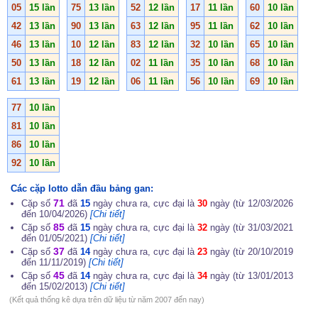
05
15 lần
75
13 lần
52
12 lần
17
11 lần
60
10 lần
42
13 lần
90
13 lần
63
12 lần
95
11 lần
62
10 lần
46
13 lần
10
12 lần
83
12 lần
32
10 lần
65
10 lần
50
13 lần
18
12 lần
02
11 lần
35
10 lần
68
10 lần
61
13 lần
19
12 lần
06
11 lần
56
10 lần
69
10 lần
77
10 lần
81
10 lần
86
10 lần
92
10 lần
Các cặp lotto dẫn đầu bảng gan:
71
Cặp số
đã
15
ngày chưa ra, cực đại là
30
ngày (từ 12/03/2026
đến 10/04/2026)
[Chi tiết]
85
Cặp số
đã
15
ngày chưa ra, cực đại là
32
ngày (từ 31/03/2021
đến 01/05/2021)
[Chi tiết]
37
Cặp số
đã
14
ngày chưa ra, cực đại là
23
ngày (từ 20/10/2019
đến 11/11/2019)
[Chi tiết]
45
Cặp số
đã
14
ngày chưa ra, cực đại là
34
ngày (từ 13/01/2013
đến 15/02/2013)
[Chi tiết]
(Kết quả thống kê dựa trên dữ liệu từ năm 2007 đến nay)