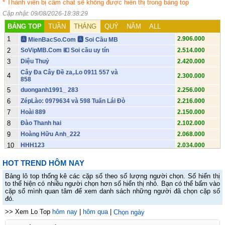
* Thành viên bị cấm chat sẽ không được hiển thị trong bảng top
Cập nhật: 09/08/2026-18:38:29
BẢNG TOP
TUẦN
THÁNG
QUÝ
NĂM
ALL
1
2.906.000
🅰️ MienBacSo.Com 🅰️ Soi Cầu MB
2
SoVipMB.Com 💶 Soi cầu uy tín
2.514.000
3
Diệu Thuỷ
2.420.000
Cây Đa Cây Đề za,.Lo 0911 557 và
4
2.300.000
858
5
duonganh1991_ 283
2.256.000
6
ZépLào: 0979634 và 598 Tuấn Lái Đò
2.216.000
7
Hoài 889
2.150.000
8
Đào Thanh hai
2.102.000
9
Hoàng Hữu Anh_222
2.068.000
10
HHH123
2.034.000
11
phangiakhoa71 342
2.018.000
HOT TREND HÔM NAY
12
Giang Thanh Thuỷ
1.982.000
Bảng lô top thống kê các cặp số theo số lượng người chọn. Số hiển thị
13
Huỳnh Hữu Sơn.492
1.896.000
to thể hiện có nhiều người chọn hơn số hiển thị nhỏ. Bạn có thể bấm vào
14
Khánh.391
1.874.000
cặp số mình quan tâm để xem danh sách những người đã chọn cặp số
đó.
15
Lê Khánh Huy 38
1.852.000
>> Xem Lo Top
16
yen-ngo36223 968
hôm nay
|
hôm qua
|
1.836.000
Chọn ngày
17
Vũ Tiến Anh 313
1.836.000