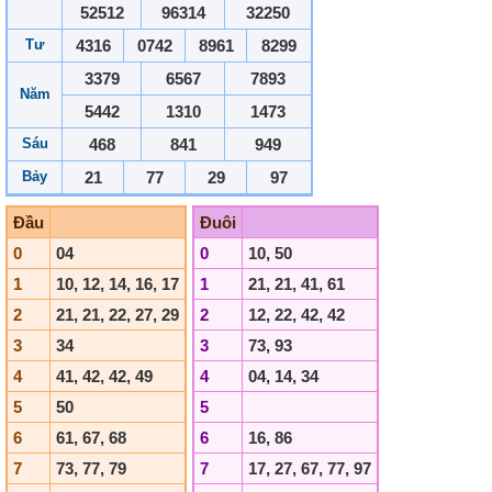
52512
96314
32250
Tư
4316
0742
8961
8299
3379
6567
7893
Năm
5442
1310
1473
Sáu
468
841
949
Bảy
21
77
29
97
Đầu
Đuôi
0
04
0
10, 50
1
10, 12, 14, 16, 17
1
21, 21, 41, 61
2
21, 21, 22, 27, 29
2
12, 22, 42, 42
3
34
3
73, 93
4
41, 42, 42, 49
4
04, 14, 34
5
50
5
6
61, 67, 68
6
16, 86
7
73, 77, 79
7
17, 27, 67, 77, 97