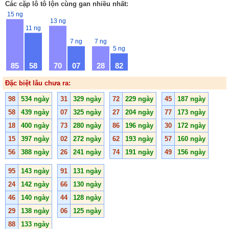
Các cặp lô tô lộn cùng gan nhiều nhất:
15 ng
13 ng
11 ng
7 ng
7 ng
5 ng
85
58
70
07
28
82
Đặc biệt lâu chưa ra:
98
534 ngày
31
329 ngày
72
229 ngày
45
187 ngày
58
439 ngày
07
325 ngày
27
204 ngày
77
173 ngày
18
400 ngày
73
280 ngày
86
196 ngày
30
172 ngày
15
397 ngày
02
272 ngày
62
193 ngày
57
160 ngày
56
388 ngày
26
241 ngày
74
191 ngày
49
156 ngày
95
143 ngày
91
131 ngày
24
142 ngày
66
130 ngày
46
140 ngày
44
128 ngày
29
138 ngày
06
125 ngày
88
133 ngày