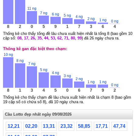
11 ng
7 ng
6 ng
5 ng
4 ng
2 ng
1 ng
0 ng
8
2
0
5
9
1
7
3
6
4
Thống kê cho thấy tổng đề lâu chưa xuất hiện nhất là tổng 8 (bao gồm 10
cặp số:
08, 17, 26, 35, 44, 53, 62, 71, 80, 99
) đã 26 ngày chưa ra.
Thống kê gan đặc biệt theo chạm:
10 ng
8 ng
7 ng
5 ng
4 ng
3 ng
2 ng
1 ng
1 ng
0 ng
8
1
3
4
5
0
6
7
9
2
Thống kê cho thấy chạm đề lâu chưa xuất hiện nhất là chạm 8 (bao gồm
19 cặp số có chứa số 8), đã 10 ngày chưa ra.
Cầu Lotto đẹp nhất ngày 09/08/2026
12,21
02,20
13,31
23,32
58,85
17,71
47,74