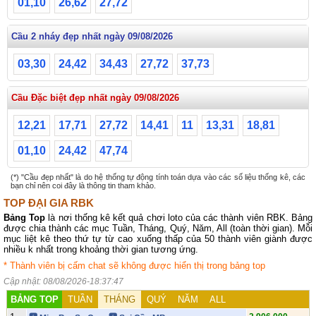
01,10
26,62
27,72
Cầu 2 nháy đẹp nhất ngày 09/08/2026
03,30
24,42
34,43
27,72
37,73
Cầu Đặc biệt đẹp nhất ngày 09/08/2026
12,21
17,71
27,72
14,41
11
13,31
18,81
01,10
24,42
47,74
(*) "Cầu đẹp nhất" là do hệ thống tự động tính toán dựa vào các số liệu thống kê, các
bạn chỉ nên coi đây là thông tin tham khảo.
TOP ĐẠI GIA RBK
Bảng Top
là nơi thống kê kết quả chơi loto của các thành viên RBK. Bảng
được chia thành các mục Tuần, Tháng, Quý, Năm, All (toàn thời gian). Mỗi
mục liệt kê theo thứ tự từ cao xuống thấp của 50 thành viên giành được
nhiều k nhất trong khoảng thời gian tương ứng.
* Thành viên bị cấm chat sẽ không được hiển thị trong bảng top
Cập nhật: 08/08/2026-18:37:47
BẢNG TOP
TUẦN
THÁNG
QUÝ
NĂM
ALL