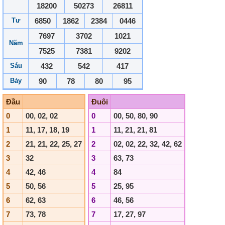
18200
50273
26811
Tư
6850
1862
2384
0446
7697
3702
1021
Năm
7525
7381
9202
Sáu
432
542
417
Bảy
90
78
80
95
Đầu
Đuôi
0
00, 02, 02
0
00, 50, 80, 90
1
11, 17, 18, 19
1
11, 21, 21, 81
2
21, 21, 22, 25, 27
2
02, 02, 22, 32, 42, 62
3
32
3
63, 73
4
42, 46
4
84
5
50, 56
5
25, 95
6
62, 63
6
46, 56
7
73, 78
7
17, 27, 97