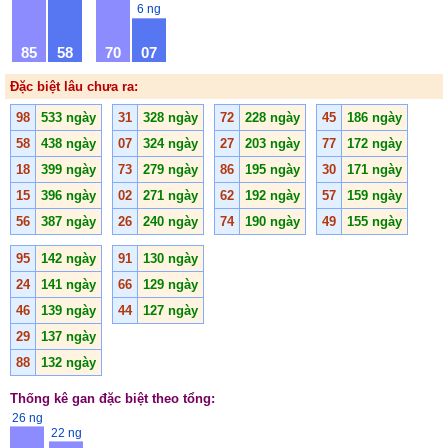
6 ng
85
58
70
07
Đặc biệt lâu chưa ra:
98
533 ngày
31
328 ngày
72
228 ngày
45
186 ngày
58
438 ngày
07
324 ngày
27
203 ngày
77
172 ngày
18
399 ngày
73
279 ngày
86
195 ngày
30
171 ngày
15
396 ngày
02
271 ngày
62
192 ngày
57
159 ngày
56
387 ngày
26
240 ngày
74
190 ngày
49
155 ngày
95
142 ngày
91
130 ngày
24
141 ngày
66
129 ngày
46
139 ngày
44
127 ngày
29
137 ngày
88
132 ngày
Thống kê gan đặc biệt theo tổng:
26 ng
22 ng