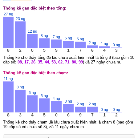
Thống kê gan đặc biệt theo tổng:
27 ng
23 ng
12 ng
8 ng
7 ng
6 ng
5 ng
2 ng
1 ng
0 ng
8
2
0
5
9
1
7
6
4
3
Thống kê cho thấy tổng đề lâu chưa xuất hiện nhất là tổng 8 (bao gồm 10
cặp số:
08, 17, 26, 35, 44, 53, 62, 71, 80, 99
) đã 27 ngày chưa ra.
Thống kê gan đặc biệt theo chạm:
11 ng
8 ng
6 ng
5 ng
4 ng
3 ng
2 ng
2 ng
0 ng
0 ng
8
3
4
5
0
6
9
7
1
2
Thống kê cho thấy chạm đề lâu chưa xuất hiện nhất là chạm 8 (bao gồm
19 cặp số có chứa số 8), đã 11 ngày chưa ra.