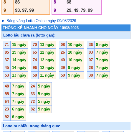
8
86
8
68
9
93, 97, 99
9
29, 49, 79, 99
► Bảng vàng Lotto Online ngày 09/08/2026
THỐNG KÊ NHANH CHO NGÀY 10/08/2026
Lotto lâu chưa ra (lotto gan):
71
15 ngày
70
13 ngày
08
10 ngày
36
8 ngày
85
15 ngày
65
12 ngày
26
10 ngày
03
7 ngày
37
14 ngày
74
12 ngày
40
10 ngày
07
7 ngày
45
14 ngày
96
12 ngày
39
9 ngày
28
7 ngày
53
13 ngày
58
11 ngày
59
9 ngày
38
7 ngày
48
7 ngày
24
5 ngày
55
7 ngày
33
5 ngày
64
7 ngày
72
5 ngày
23
6 ngày
82
5 ngày
92
6 ngày
Lotto ra nhiều trong tháng qua: