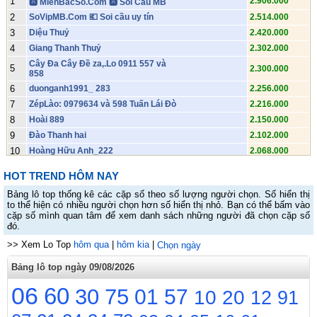
1
2.906.000
🅰️ MienBacSo.Com 🅰️ Soi Cầu MB
2
SoVipMB.Com 💶 Soi cầu uy tín
2.514.000
3
Diệu Thuỷ
2.420.000
4
Giang Thanh Thuỷ
2.302.000
Cây Đa Cây Đề za,.Lo 0911 557 và
5
2.300.000
858
6
duonganh1991_ 283
2.256.000
7
ZépLào: 0979634 và 598 Tuấn Lái Đò
2.216.000
8
Hoài 889
2.150.000
9
Đào Thanh hai
2.102.000
10
Hoàng Hữu Anh_222
2.068.000
11
HHH123
2.034.000
HOT TREND HÔM NAY
12
phangiakhoa71 342
2.018.000
Bảng lô top thống kê các cặp số theo số lượng người chọn. Số hiển thị
13
Huỳnh Hữu Sơn.492
1.896.000
to thể hiện có nhiều người chọn hơn số hiển thị nhỏ. Bạn có thể bấm vào
14
Khánh.391
1.874.000
cặp số mình quan tâm để xem danh sách những người đã chọn cặp số
đó.
15
Lê Khánh Huy 38
1.852.000
>> Xem Lo Top
16
yen-ngo36223 968
hôm qua
|
hôm kia
|
1.836.000
Chọn ngày
17
Vũ Tiến Anh 313
1.836.000
Bảng lô top ngày 09/08/2026
18
Hồ Tấn Anh 944
1.770.000
06
60
30
75
01
57
19
😔 MienBacSo.Com 😔 Soi Cầu MB
1.748.000
10
20
12
91
20
t-linh12_213
1.742.000