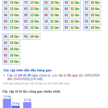
05
15 lần
75
13 lần
52
12 lần
42
11 lần
17
10 lần
19
13 lần
83
13 lần
63
12 lần
60
11 lần
32
10 lần
46
13 lần
90
13 lần
06
11 lần
62
11 lần
35
10 lần
50
13 lần
02
12 lần
10
11 lần
81
11 lần
53
10 lần
61
13 lần
18
12 lần
13
11 lần
95
11 lần
54
10 lần
56
10 lần
94
10 lần
65
10 lần
69
10 lần
82
10 lần
92
10 lần
Các cặp lotto dẫn đầu bảng gan:
14
Cặp số
đã
19
ngày chưa ra, cực đại là
33
ngày (từ 14/01/2020
đến 15/02/2020)
[Chi tiết]
(Kết quả thống kê dựa trên dữ liệu từ năm 2007 đến nay)
Các cặp lô tô lộn cùng gan nhiều nhất:
14 ng
12 ng
10 ng