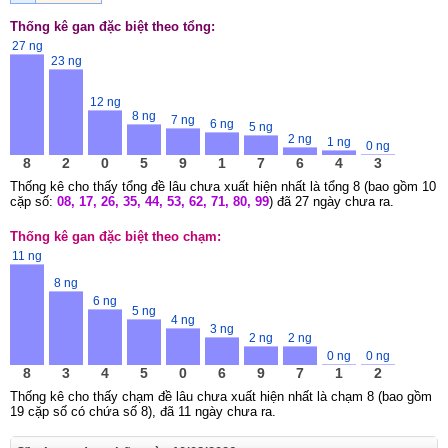
Thống kê gan đặc biệt theo tổng:
27 ng
23 ng
12 ng
8 ng
7 ng
6 ng
5 ng
2 ng
1 ng
0 ng
8
2
0
5
9
1
7
6
4
3
Thống kê cho thấy tổng đề lâu chưa xuất hiện nhất là tổng 8 (bao gồm 10
cặp số:
08, 17, 26, 35, 44, 53, 62, 71, 80, 99
) đã 27 ngày chưa ra.
Thống kê gan đặc biệt theo chạm:
11 ng
8 ng
6 ng
5 ng
4 ng
3 ng
2 ng
2 ng
0 ng
0 ng
8
3
4
5
0
6
9
7
1
2
Thống kê cho thấy chạm đề lâu chưa xuất hiện nhất là chạm 8 (bao gồm
19 cặp số có chứa số 8), đã 11 ngày chưa ra.