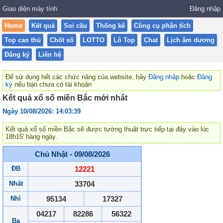
Giao diện máy tính
Đăng nhập
Home
Kết quả
Soi cầu
Thống kê
Công cụ phân tích
Top cao thủ
Chốt số
LOTTO
Lô Top
Chat
Lịch âm dương
Đăng ký
Liên hệ
Để sử dụng hết các chức năng của website, hãy
Đăng nhập
hoặc
Đăng
ký
nếu bạn chưa có tài khoản
Kết quả xổ số miền Bắc mới nhất
Ngày 10/08/2026: 14:03:40
Kết quả xổ số miền Bắc sẽ được tường thuật trực tiếp tại đây vào lúc
18h15' hàng ngày.
Chủ Nhật - 09/08/2026
ĐB
12221
Nhất
33704
Nhì
95134
17327
04217
82286
56322
Ba