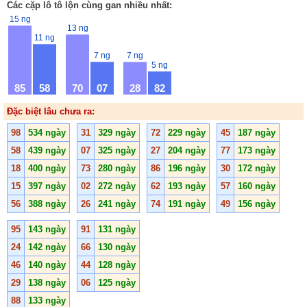
Các cặp lô tô lộn cùng gan nhiều nhất:
15 ng
13 ng
11 ng
7 ng
7 ng
5 ng
85
58
70
07
28
82
Đặc biệt lâu chưa ra:
98
534 ngày
31
329 ngày
72
229 ngày
45
187 ngày
58
439 ngày
07
325 ngày
27
204 ngày
77
173 ngày
18
400 ngày
73
280 ngày
86
196 ngày
30
172 ngày
15
397 ngày
02
272 ngày
62
193 ngày
57
160 ngày
56
388 ngày
26
241 ngày
74
191 ngày
49
156 ngày
95
143 ngày
91
131 ngày
24
142 ngày
66
130 ngày
46
140 ngày
44
128 ngày
29
138 ngày
06
125 ngày
88
133 ngày