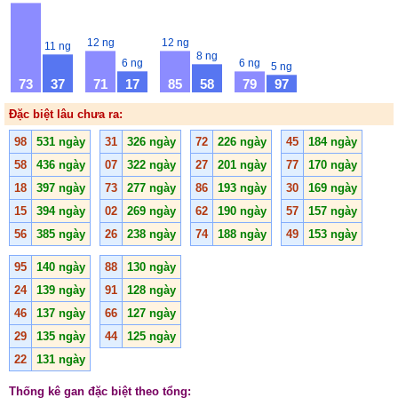
12 ng
12 ng
11 ng
8 ng
6 ng
6 ng
5 ng
73
37
71
17
85
58
79
97
Đặc biệt lâu chưa ra:
98
531 ngày
31
326 ngày
72
226 ngày
45
184 ngày
58
436 ngày
07
322 ngày
27
201 ngày
77
170 ngày
18
397 ngày
73
277 ngày
86
193 ngày
30
169 ngày
15
394 ngày
02
269 ngày
62
190 ngày
57
157 ngày
56
385 ngày
26
238 ngày
74
188 ngày
49
153 ngày
95
140 ngày
88
130 ngày
24
139 ngày
91
128 ngày
46
137 ngày
66
127 ngày
29
135 ngày
44
125 ngày
22
131 ngày
Thống kê gan đặc biệt theo tổng: