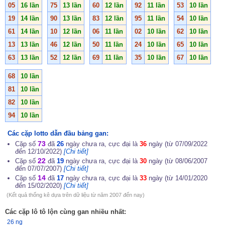
05
16 lần
75
13 lần
60
12 lần
92
11 lần
53
10 lần
19
14 lần
90
13 lần
83
12 lần
95
11 lần
54
10 lần
61
14 lần
10
12 lần
06
11 lần
02
10 lần
62
10 lần
13
13 lần
46
12 lần
50
11 lần
24
10 lần
65
10 lần
63
13 lần
52
12 lần
69
11 lần
35
10 lần
67
10 lần
68
10 lần
81
10 lần
82
10 lần
94
10 lần
Các cặp lotto dẫn đầu bảng gan:
73
Cặp số
đã
26
ngày chưa ra, cực đại là
36
ngày (từ 07/09/2022
đến 12/10/2022)
[Chi tiết]
22
Cặp số
đã
19
ngày chưa ra, cực đại là
30
ngày (từ 08/06/2007
đến 07/07/2007)
[Chi tiết]
14
Cặp số
đã
17
ngày chưa ra, cực đại là
33
ngày (từ 14/01/2020
đến 15/02/2020)
[Chi tiết]
(Kết quả thống kê dựa trên dữ liệu từ năm 2007 đến nay)
Các cặp lô tô lộn cùng gan nhiều nhất:
26 ng