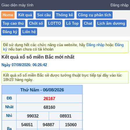
Giao diện máy tính
Đăng nhập
Home
Kết quả
Soi cầu
Thống kê
Công cụ phân tích
Top cao thủ
Chốt số
LOTTO
Lô Top
Chat
Lịch âm dương
Đăng ký
Liên hệ
Để sử dụng hết các chức năng của website, hãy
Đăng nhập
hoặc
Đăng
ký
nếu bạn chưa có tài khoản
Kết quả xổ số miền Bắc mới nhất
Ngày 07/08/2026: 06:26:43
Kết quả xổ số miền Bắc sẽ được tường thuật trực tiếp tại đây vào lúc
18h15' hàng ngày.
Thứ Năm - 06/08/2026
ĐB
26167
Nhất
68160
Nhì
99032
08931
54651
94887
15060
Ba