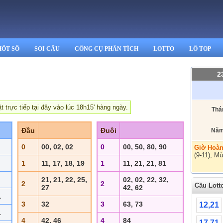
ỐT SỐ
SOI CẦU
CÔNG CỤ PHÂN TÍCH
LOTTO
LÔ TOP
2
trực tiếp tại đây vào lúc 18h15' hàng ngày.
Thá
Đầu
Đuôi
Năm
0
00, 02, 02
0
00, 50, 80, 90
Giờ Hoàn
(9-11), Mù
1
11, 17, 18, 19
1
11, 21, 21, 81
21, 21, 22, 25,
02, 02, 22, 32,
2
2
Cầu Lott
27
42, 62
1
3
32
3
63, 73
12,21
1
4
42, 46
4
84
17,71