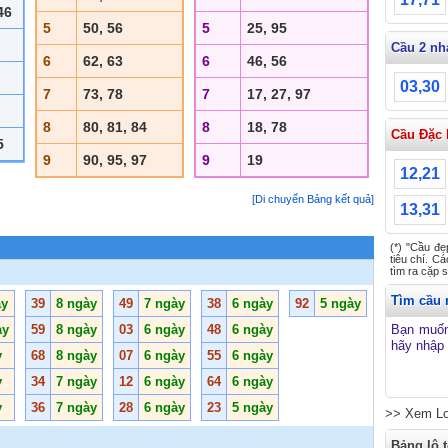
46
5
50, 56
5
25, 95
Cầu 2 nh
6
62, 63
6
46, 56
03,30
7
73, 78
7
17, 27, 97
8
80, 81, 84
8
18, 78
Cầu Đặc 
5
9
90, 95, 97
9
19
12,21
[Di chuyển Bảng kết quả]
13,31
(*) "Cầu đẹ
tiêu chí. 
tìm ra cặp s
Tìm cầu 
ày
39
8 ngày
49
7 ngày
38
6 ngày
92
5 ngày
ày
59
8 ngày
03
6 ngày
48
6 ngày
Bạn muốn
hãy nhập 
y
68
8 ngày
07
6 ngày
55
6 ngày
y
34
7 ngày
12
6 ngày
64
6 ngày
y
36
7 ngày
28
6 ngày
23
5 ngày
>> Xem L
Bảng lô 