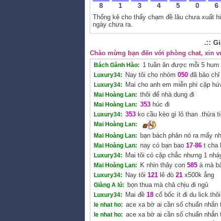
8
1
3
4
5
0
6
Đớp mỗi
22
-
27
-
02
Bách Hôn Lèo:
Còn heo
02
18
+ ra quài
Bách Hôn Lèo:
Thống kê cho thấy chạm đề lâu chưa xuất hi
ngày chưa ra.
Cái con
18
-
89
gan xong ra q
Bách Hôn Lèo:
Theo kinh nguyệt mai ra
73
Bách Hôn Lèo:
.:: G
Mai bọn oánh
73
ra xxx
Bách Hôn Lèo:
Chào mừng bạn đến với phòng chat, xin v
Ở yêm ngồi ngoài nghiên 
Bách Gành Hào:
1 tuần ăn được mỗi 5 hum 
Bách Gành Hào:
Nay tôi cho nhóm
050
đã bảo chỉ 
Luxury34:
Mai cho anh em miễn phí cặp hứ
Luxury34:
thôi để nhà dung đi
Mai Hoàng Lan:
353
húc đi
Mai Hoàng Lan:
353
ko cầu kèo gì lô than .thừa t
Luxury34:
Mai Hoàng Lan:
bạn bách phân nó ra mấy n
Mai Hoàng Lan:
nay có bạn bao
17
-
86
t cha
Mai Hoàng Lan:
Mai tôi có cặp chắc nhưng 1 nháy
Luxury34:
K nhin thây con
585
à mà b
Mai Hoàng Lan:
Nay tôi
121
lê đò
21
x500k ẳng
Luxury34:
bọn thua mà chả chịu đi ngủ
Giàng A lú:
Mai đề
18
cố bốc ít đi du lick.thô
Luxury34:
ace xa bờ ai cần số chuẩn nhắn 
le nhat ho:
ace xa bờ ai cần số chuẩn nhắn 
le nhat ho: