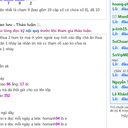
18
Hồ Tấ
7
9
2
hoang-p
19
😔 M
Lô:
đầu
ện nhất là chạm 8 (bao gồm 19 cặp số có chứa số 8), đã 10
20
t-lin
uài đến con
22
ra cả đề
🚴‍♀️ Mie
21
Võ Đứ
Lô:
đầu
iao lưu - Thảo luận ::.
22
Nguy
p-linh15
ui lòng đọc kỹ
nội quy
trước khi tham gia thảo luận.
23
Văn 
cứu chuẩn, vào đây xàm nhồn oánh nguyên thua
Lô:
đầu
thua 2 hum từ mai ở yêm ngoài suy tính vào đây chả ăn thua
24
vuan
SoChuan
ăn 1 nháy lai nhăn tin nói cc.tham o5 sao ko chia ra
25
Mr B
Lô:
đầu
a 1 nháy.
26
Minh 
SoVipMB.
27
Nguy
nay)
28
lena
Lô:
đầu
iền ak
29
Viên
(Sửa: 11:
Lô:
đầu
30
vanh
háy
31
phan
Nguyễn 
 bao
86
ẳng..
17
dc
Lô:
đầu
32
volon
 trà đá thôi.giờ cho sợ lên tốp
Lê Khánh
33
mai-
ảo
352
Lô:
đầu
34
ly_ha
💞SOICA
35
Ngô G
Trỏ chuột vào
đó (tỷ lệ tr
11:31:16 h
i ngủ đây
Lô:
59, 9
Hã
tin e đọc mỗi ngày ạ tele: homanh
94
ib e
CauDep9
tin e đọc mỗi ngày ạ tele: homanh
94
ib e
nay)