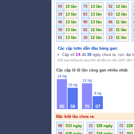
05
15 lần
75
13 lần
52
12 lần
19
13 lần
83
13 lần
63
12 lần
46
13 lần
90
13 lần
06
11 lần
50
13 lần
02
12 lần
10
11 lần
61
13 lần
18
12 lần
13
11 lần
Các cặp lotto dẫn đầu bảng gan:
14
Cặp số
đã
19
ngày chưa ra, cực đại 
(Kết quả thống kê dựa trên dữ liệu từ năm 2007 đến 
Các cặp lô tô lộn cùng gan nhiều nhất:
14 ng
12 ng
10 ng
6 ng
85
58
70
07
Đặc biệt lâu chưa ra:
98
533 ngày
31
328 ngày
72
228
58
438 ngày
07
324 ngày
27
203