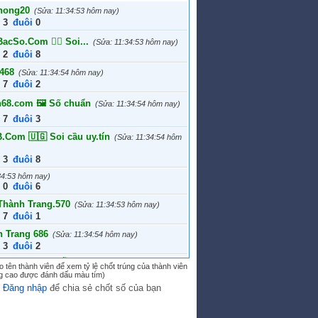
n Anh 944
1.770.000
hong20
(Sửa: 11:34:53 hôm nay)
ienBacSo.Com 😔 Soi Cầu MB
1.748.000
3
đuôi
0
h12_213
1.742.000
nBacSo.Com 🚴‍♀️ Soi...
(Sửa: 11:34:53 hôm nay)
c Việt 655
1.742.000
2
đuôi
8
ễn Đức Yến_379
1.714.000
.468
(Sửa: 11:34:54 hôm nay)
980
1.710.000
7
đuôi
2
h1998
1.698.000
68.com 🖼 Số chuẩn
(Sửa: 11:34:54 hôm nay)
aby198x
1.680.000
7
đuôi
3
74
1.676.000
Com 🇺🇬 Soi cầu uy.tín
(Sửa: 11:34:54 hôm
ễn Hoài Nam 667
1.648.000
m32
1.632.000
3
đuôi
8
 Đàm Thanh
1.620.000
34:53 hôm nay)
0
đuôi
6
24
1.610.000
binh_
1.610.000
Thành Trang.570
(Sửa: 11:34:53 hôm nay)
7
đuôi
1
g62.542
1.610.000
 Trang 686
p96_253
1.604.000
(Sửa: 11:34:54 hôm nay)
3
đuôi
2
nh12 448
1.576.000
UHAY.NET -MIỄN PHÍ 100%🛑💞
(Chốt:
ia Sơn 109
1.572.000
 tên thành viên để xem tỷ lệ chốt trúng của thành viên
úng cao được đánh dấu màu tím)
ôm nay)
5
y
Đăng nhập
để chia sẻ chốt số của bạn
9.Com 🇳🇨 Số Chuẩn MB
(Sửa: 11:34:53 hôm