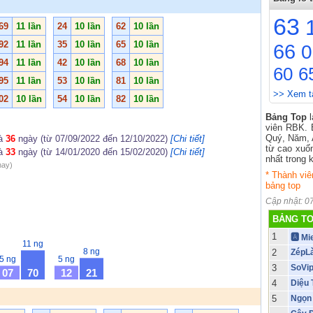
63
69
11 lần
24
10 lần
62
10 lần
92
11 lần
35
10 lần
65
10 lần
66
0
94
11 lần
42
10 lần
68
10 lần
60
6
95
11 lần
53
10 lần
81
10 lần
>> Xem t
02
10 lần
54
10 lần
82
10 lần
 tật như mày chơi sao nổi
Bảng Top
l
viên RBK. 
ng khác
Quý, Năm, A
là
36
ngày (từ 07/09/2022 đến 12/10/2022)
[Chi tiết]
 cái gậy , kèm theo cái kính đen ra chợ
từ cao xuố
là
33
ngày (từ 14/01/2020 đến 15/02/2020)
[Chi tiết]
nhất trong 
nay)
* Thành viê
bảng top
lên sủa, tao chả thấy động lòng gì
mày đổi tên thành DƯ
Cập nhật: 0
BẢNG T
Vât cũng đc, chứ què cụt thấy tội tôi
1
🅰️ M
11 ng
8 ng
2
ZépLà
5 ng
5 ng
hắn tin em ạ
3
SoVip
07
70
12
21
4
Diệu 
5
Ngọn 