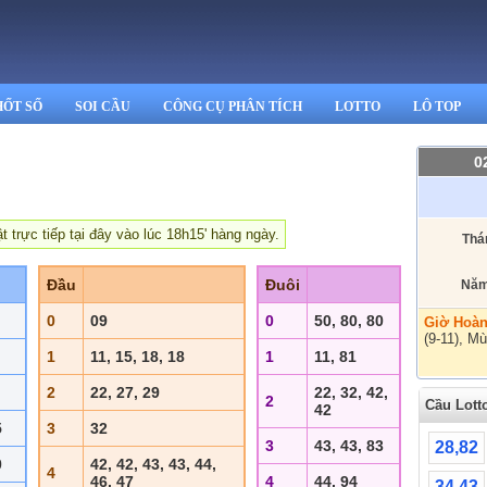
ỐT SỐ
SOI CẦU
CÔNG CỤ PHÂN TÍCH
LOTTO
LÔ TOP
0
trực tiếp tại đây vào lúc 18h15' hàng ngày.
Thá
Đầu
Đuôi
Năm
0
09
0
50, 80, 80
Giờ Hoàn
(9-11), Mù
1
11, 15, 18, 18
1
11, 81
2
22, 27, 29
22, 32, 42,
2
Cầu Lott
42
5
3
32
3
43, 43, 83
28,82
0
42, 42, 43, 43, 44,
4
46, 47
4
44, 94
34,43