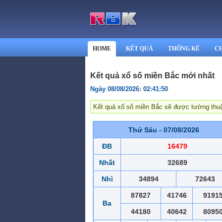
HOME
KẾT QUẢ
THỐNG KÊ
CH
Kết quả xổ số miền Bắc mới nhất
Ngày 08/08/2026: 02:41:51
Kết quả xổ số miền Bắc sẽ được tường thuật 
Thứ Sáu - 07/08/2026
ĐB
16479
Nhất
32689
Nhì
34894
72643
87827
41746
9191
Ba
44180
40642
8095