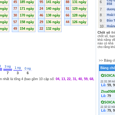
Cây Đ
 ngày
45
185 ngày
95
141 ngày
88
131 ngày
6
858
 ngày
77
171 ngày
24
140 ngày
91
129 ngày
7
duon
8
Hoài 
 ngày
30
170 ngày
46
138 ngày
66
128 ngày
mọi người trước đây em nợ 478tr do ham chơi nên gia đình và
ờng như rơi vào ngõ cụt và từng nghĩ đến chét... nhưng ông tr
9
Đào T
 ngày
57
158 ngày
29
136 ngày
44
126 ngày
ả và cho em gặt được 1 người và giúp em trở về cái ngày đầu ti
10
Hoàn
anh rất nhiều z.lo anh :
0366
.
73
.
1234
a đã giúp em từ vực sâu
 ngày
49
154 ngày
22
132 ngày
đen đi k lấy cái cờ bạc để làm giàu được ạ và em cũng nghe lời
11
HHH1
Chốt số
thể
ời tìm thấy được a và gặp a giúp thoát khỏi cảnh nợ
chốt số, bạ
12
phan
khả năng về
mọi người trước đây em nợ 478tr do ham chơi nên gia đình và
13
Huỳn
nào có khả 
ờng như rơi vào ngõ cụt và từng nghĩ đến chét... nhưng ông tr
cho rằng khả
ả và cho em gặt được 1 người và giúp em trở về cái ngày đầu ti
14
Khán
anh rất nhiều z.lo anh :
0366
.
73
.
1234
a đã giúp em từ vực sâu
15
Lê Kh
đen đi k lấy cái cờ bạc để làm giàu được ạ và em cũng nghe lời
ời tìm thấy được a và gặp a giúp thoát khỏi cảnh nợ
16
Mr B
>> Bảng c
 TIN .KB ZA.L0..O
921
.
991
.
877
.. TÔI CHỐT BTL.BTĐ CHUẨN
g
17
yen-
3 ng
1 ng
Bảng chố
I Ạ..
0 ng
18
Vũ Ti
7
3
6
XA BỜ NHẮN TIN .KB ZA.L0..O
921
.
991
.
877
.. TÔI CHỐT BTL.
💞SOICA
19
Viên
 TA CÙNG CHƠI Ạ
n nhất là tổng 4 (bao gồm 10 cặp số:
04, 13, 22, 31, 40, 59, 68,
11:31:38 h
A BỜ NHẮN TIN .KB ZA.L0..O
921
.
991
.
877
.. TÔI CHỐT BTL.BT
20
Hồ Tấ
Lô:
59, 9
A CÙNG CHƠI Ạ
21
😔 M
Zloa0568
A BỜ NHẮN TIN .KB ZA.L0..O
921
.
991
.
877
.. TÔI CHỐT BTL.BT
22
t-lin
 CÙNG CHƠI Ạ.
Lô:
79
23
Võ Đứ
IÚP AE VỀ BỜ KHÔNG THU PHÍ . MÌNH CHIA SẺ NGUỒN CH
💞SOICA
no :
0568088942
NGUỒN CHUẨN SỐ LIÊN HỆ GIEO LỘC L
24
Nguy
11:32:11 h
 GIÚP AE VỀ BỜ KHÔNG THU PHÍ . MÌNH CHIA SẺ NGUỒN
Lô:
79, 9
25
Văn 
68088942
NGUỒN CHUẨN SỐ LIÊN HỆ EM