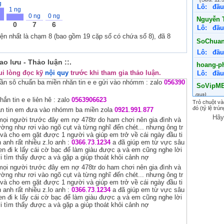
26
vuan
g
Lô:
đầu
uẩn nhắn tin zal0
0589
.
461
.
383
đã giúp em gỡ được 900tr ạ, mọ
1 ng
27
Minh 
 bạn anh này giúp ạ, em đã theo và chiêm ngưỡng cho nên mọi
0 ng
0 ng
Nguyễn 
 cho những ai sống không được tự do và đang nợ nần vào gặp a
0
7
6
28
Chân 
Lô:
đầu
ơng ạ
29
Nguy
ện nhất là chạm 8 (bao gồm 19 cặp số có chứa số 8), đã 8
ẩn nhắn tin em. : zal0
0589
.
461
.
383
đã giúp em gỡ được 900tr
SoChuan
30
lena
ời kết bạn anh này giúp ạ, em đã theo và chiêm ngưỡng cho nê
Lô:
đầu
ên đây cho những ai sống không được tự do và đang nợ nần vào
31
vanh
iao lưu - Thảo luận ::.
êu thương ạ
hoang-p
32
phan
in em e gửi vào nhóm ; zola
0528340173
..
ui lòng đọc kỹ
nội quy
trước khi tham gia thảo luận.
Lô:
đầu
33
volon
ần sô chuẩn ba miền nhăn tin e e gửi vào nhómm : zalo
056390
SoVipMB.
34
mai-
qua)
n tin e e liẻn hê : zalo
0563906623
35
Lô:
ly_ha
đầu
Trỏ chuột vào
đó (tỷ lệ tr
ắn tin em đưa vào nhómm ba miền zola
0921
.
991
.
877
tam-v681
Hã
mọi người trước đây em nợ 478tr do ham chơi nên gia đình và
Lô:
đầu
ờng như rơi vào ngõ cụt và từng nghĩ đến chét... nhưng ông tr
ả và cho em gặt được 1 người và giúp em trở về cái ngày đầu ti
Zloa0568
anh rất nhiều z.lo anh :
0366
.
73
.
1234
a đã giúp em từ vực sâu
Lô:
67
đen đi k lấy cái cờ bạc để làm giàu được ạ và em cũng nghe lời
ời tìm thấy được a và gặp a giúp thoát khỏi cảnh nợ
🚴‍♀️ Mie
Lô:
đầu
mọi người trước đây em nợ 478tr do ham chơi nên gia đình và
ờng như rơi vào ngõ cụt và từng nghĩ đến chét... nhưng ông tr
Lê Khánh
ả và cho em gặt được 1 người và giúp em trở về cái ngày đầu ti
Lô:
đầu
anh rất nhiều z.lo anh :
0366
.
73
.
1234
a đã giúp em từ vực sâu
đen đi k lấy cái cờ bạc để làm giàu được ạ và em cũng nghe lời
💞SOICA
ời tìm thấy được a và gặp a giúp thoát khỏi cảnh nợ
11:32:12 h
Lô:
59, 9