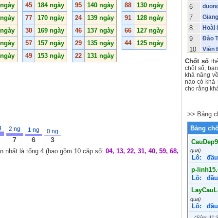
 ngày
45
184 ngày
95
140 ngày
88
130 ngày
6
duon
BỜ KHÔNG THU PHÍ . MÌNH CHIA SẺ NGUỒN CHUẨN HỮU D
7
Giang
 ngày
77
170 ngày
24
139 ngày
91
128 ngày
🇳 NGUỒN CHUẨN SỐ LIÊN HỆ GIEO LỘC LÂU DÀI SỐ CH
8
Hoài 
 BỜ KHÔNG THU PHÍ . MÌNH CHIA SẺ NGUỒN CHUẨN HỮU D
 ngày
30
169 ngày
46
137 ngày
66
127 ngày
9
Đào T
 ngày
57
157 ngày
29
135 ngày
44
125 ngày
BỜ KHÔNG THU PHÍ . MÌNH CHIA SẺ NGUỒN CHUẨN HỮU D
10
Viên
 ngày
49
153 ngày
22
131 ngày
11
Hoàn
Chốt số
thể
BỜ KHÔNG THU PHÍ . MÌNH CHIA SẺ NGUỒN CHUẨN HỮU D
chốt số, bạ
12
HHH1
khả năng về
13
phan
nào có khả 
ÚP AE VỀ BỜ KHÔNG THU PHÍ . MÌNH CHIA SẺ NGUỒN CH
cho rằng khả
no :
0568088942
NGUỒN CHUẨN SỐ LIÊN HỆ GIEO LỘC L
14
Huỳn
 GIÚP AE VỀ BỜ KHÔNG THU PHÍ . MÌNH CHIA SẺ NGUỒN
15
Khán
68088942
16
Lê Kh
>> Bảng c
ÚP AE VỀ BỜ KHÔNG THU PHÍ . MÌNH CHIA SẺ NGUỒN CH
17
Mr B
no :
0568088942
NGUỒN CHUẨN SỐ LIÊN HỆ GIEO LỘC L
g
Bảng chố
2 ng
1 ng
0 ng
18
yen-
 GIÚP AE VỀ BỜ KHÔNG THU PHÍ . MÌNH CHIA SẺ NGUỒN
7
6
3
CauDep9
68088942
NGUỒN CHUẨN SỐ LIÊN HỆ EM
19
Vũ Ti
n nhất là tổng 4 (bao gồm 10 cặp số:
04, 13, 22, 31, 40, 59, 68,
qua)
ÚP AE VỀ BỜ KHÔNG THU PHÍ . MÌNH CHIA SẺ NGUỒN CH
20
Hồ Tấ
Lô:
đầu
no :
0568088942
NGUỒN CHUẨN SỐ LIÊN HỆ GIEO LỘC L
21
😔 M
p-linh15
 GIÚP AE VỀ BỜ KHÔNG THU PHÍ . MÌNH CHIA SẺ NGUỒN
22
Lô:
t-lin
đầu
68088942
NGUỒN CHUẨN SỐ LIÊN HỆ EM Ạ
23
Võ Đứ
ÚP AE VỀ BỜ KHÔNG THU PHÍ . MÌNH CHIA SẺ NGUỒN CH
LayCauL
no :
0568088942
NGUỒN CHUẨN SỐ LIÊN HỆ GIEO LỘC L
24
Nguy
qua)
Lô:
đầu
 GIÚP AE VỀ BỜ KHÔNG THU PHÍ . MÌNH CHIA SẺ NGUỒN
25
Văn 
68088942
NGUỒN CHUẨN SỐ LIÊN HỆ EM NHÉ
(Sửa: 11: