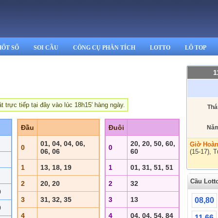
ỐT SỐ
SOI CẦU
CÔNG CỤ PHÂN TÍCH
LOTTO
LÔ TOP
1
trực tiếp tại đây vào lúc 18h15' hàng ngày.
Thá
Đầu
Đuôi
Năm
01, 04, 04, 06,
20, 20, 50, 60,
Giờ Hoàn
0
0
06, 06
60
(15-17), T
1
13, 18, 19
1
01, 31, 51, 51
Cầu Lott
2
20, 20
2
32
0
3
31, 32, 35
3
13
08,80
0
4
4
04, 04, 54, 84
11,66