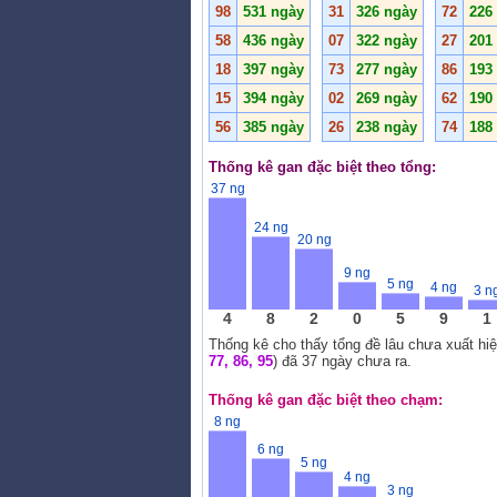
98
531 ngày
31
326 ngày
72
226
SỐ CHUẨN
CẦU CHUẨN MÌNH GIÚP AE VỀ 
Taif CHo:
58
436 ngày
07
322 ngày
27
201
UYÊN KẾT BẠN 🇻🇳 𝐙𝐚𝐥𝐨 :
0343
.
659
.
342

UẨN..🧧: CẦU CHUẨN MÌNH GIÚP AE VỀ
18
397 ngày
73
277 ngày
86
193
UYÊN KẾT BẠN 🇻🇳 𝐙𝐚𝐥𝐨 : ..
0343
.
659
.
342
15
394 ngày
02
269 ngày
62
190
CẦU CHUẨN MÌNH GIÚP AE VỀ 
Taif CHo:
UYÊN KẾT BẠN 🇻🇳 𝐙𝐚𝐥𝐨 :
0343
.
659
.
56
385 ngày
26
238 ngày
74
188
CẦU CHUẨN MÌNH GIÚP AE VỀ 
Taif CHo:
UYÊN KẾT BẠN 🇻🇳 𝐙𝐚𝐥𝐨 :
0343
.
659
.
Thống kê gan đặc biệt theo tổng:
37 ng
CẦU CHUẨN MÌNH GI
nguyên lan thi 19998:
UẨN HỮU DUYÊN NHẮN TIN KẾT BẠN 👌𝐙
24 ng
ÂU DÀI SỐ CHUẨN..🧧: CẦU CHUẨN MÌNH
20 ng
CHUẨN HỮU DUYÊN KẾT BẠN 𝐙𝐚 no: ..
05
CẦU CHUẨN MÌNH GI
nguyên lan thi 19998:
9 ng
5 ng
4 ng
UẨN HỮU DUYÊN NHẮN TIN KẾT BẠN 👌𝐙
3 n
ÂU DÀI SỐ CHUẨN..🧧: CẦU CHUẨN MÌNH
4
8
2
0
5
9
1
CHUẨN HỮU DUYÊN KẾT BẠN 𝐙𝐚 no: ..
05
Thống kê cho thấy tổng đề lâu chưa xuất hiệ
CẦU CHUẨN MÌNH GI
nguyên lan thi 19998:
77, 86, 95
) đã 37 ngày chưa ra.
UẨN HỮU DUYÊN NHẮN TIN KẾT BẠN 👌𝐙
ÂU DÀI SỐ CHUẨN..🧧: CẦU CHUẨN MÌNH
Thống kê gan đặc biệt theo chạm:
CHUẨN HỮU DUYÊN KẾT BẠN 𝐙𝐚 no: ..
05
8 ng
CẦU CHUẨN MÌNH GI
nguyên lan thi 19998:
6 ng
UẨN HỮU DUYÊN NHẮN TIN KẾT BẠN 👌𝐙
5 ng
ÂU DÀI SỐ CHUẨN..🧧: CẦU CHUẨN MÌNH
4 ng
CHUẨN HỮU DUYÊN KẾT BẠN 𝐙𝐚 no: ..
05
3 ng