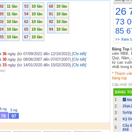
ghiệm cùng phương pháp chọn số được đúc kết qua nhiều nă
số chất lượng nhất cho anh em. Mình không cam kết thắng
10
92
11 lần
53
10 lần
68
10 lần
26
n định lâu dài. Anh em cần một kênh tham khảo uy tín, hãy theo
95
11 lần
54
10 lần
81
10 lần
tất cả anh em luôn gặp nhiều may mắn! 🍀Gọi điện & nhắn tin t
c để lại sđt, mình chủ động kb zalo nhé
73
0
02
10 lần
62
10 lần
82
10 lần
 lắm nhi
85
6
24
10 lần
65
10 lần
94
10 lần
 nét như Sony
ú bua nay
35
10 lần
67
10 lần
>> Xem t
mọi người trước đây em nợ 478tr do ham chơi nên gia đình và
ờng như rơi vào ngõ cụt và từng nghĩ đến chét... nhưng ông tr
Bảng Top
l
ả và cho em gặt được 1 người và giúp em trở về cái ngày đầu ti
viên RBK. 
là
36
ngày (từ 07/09/2022 đến 12/10/2022)
[Chi tiết]
anh rất nhiều z.lo anh :
0366
.
73
.
1234
a đã giúp em từ vực sâu
Quý, Năm, A
là
30
ngày (từ 08/06/2007 đến 07/07/2007)
[Chi tiết]
đen đi k lấy cái cờ bạc để làm giàu được ạ và em cũng nghe lời
từ cao xuố
ời tìm thấy được a và gặp a giúp thoát khỏi cảnh nợ
là
33
ngày (từ 14/01/2020 đến 15/02/2020)
[Chi tiết]
nhất trong 
mọi người trước đây em nợ 478tr do ham chơi nên gia đình và
nay)
* Thành viê
ờng như rơi vào ngõ cụt và từng nghĩ đến chét... nhưng ông tr
bảng top
ả và cho em gặt được 1 người và giúp em trở về cái ngày đầu ti
anh rất nhiều z.lo anh :
0366
.
73
.
1234
a đã giúp em từ vực sâu
Cập nhật: 0
đen đi k lấy cái cờ bạc để làm giàu được ạ và em cũng nghe lời
BẢNG T
ời tìm thấy được a và gặp a giúp thoát khỏi cảnh nợ
1
🅰️ M
2
ZépLà
6 ng
5 ng
còn chảy nước, soi số vấn đề gì đâu 🤣
3
SoVip
79
97
 VỀ BỜ KHÔNG THU PHÍ . MÌNH CHIA SẺ NGUỒN CHUẨN H
4
Kỳ Di
297
🇻🇳 NGUỒN CHUẨN SỐ LIÊN HỆ GIEO LỘC LÂU DÀI S
Cây Đ
E VỀ BỜ KHÔNG THU PHÍ . MÌNH CHIA SẺ NGUỒN CHUẨN H
5
858
9
.
297
🇻🇳 NGUỒN CHUẨN SỐ LIÊN HỆ GIEO LỘC LÂU DÀI