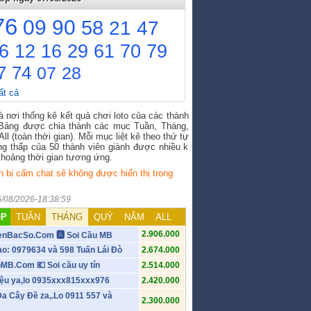
76
09
90
58
21
47
6
12
16
29
61
70
79
7
74
07
28
ất cả
à nơi thống kê kết quả chơi loto của các thành
Bảng được chia thành các mục Tuần, Tháng,
ll (toàn thời gian). Mỗi mục liệt kê theo thứ tự
ng thấp của 50 thành viên giành được nhiều k
khoảng thời gian tương ứng.
n bị cấm chat sẽ không được hiển thị trong
6/08/2026-18:38:59
OP
TUẦN
THÁNG
QUÝ
NĂM
ALL
2.906.000
ienBacSo.Com 🅰️ Soi Cầu MB
o: 0979634 và 598 Tuấn Lái Đò
2.674.000
MB.Com 💶 Soi cầu uy tín
2.514.000
ệu ya,lo 0935xxx815xxx976
2.420.000
a Cây Đề za,.Lo 0911 557 và
2.300.000