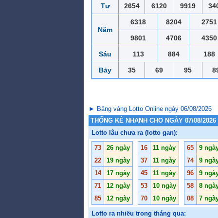
Tư
2654
6120
9919
34
6318
8204
2751
Năm
9801
4706
4350
Sáu
113
884
188
Bảy
35
69
95
8
► Bảng vàng Lotto Online ngày 06/08/2026
THỐNG KÊ NHANH CHO NGÀY 07/08/2026
Lotto lâu chưa ra (lotto gan):
73
26 ngày
16
11 ngày
65
9 ngà
22
19 ngày
37
11 ngày
74
9 ngà
14
17 ngày
45
11 ngày
96
9 ngà
>> Xem nội dung trước
71
12 ngày
53
10 ngày
58
8 ngà
TIẾP NỐI CẦU LÔ HI
TRẦN MẠNH TÂM 3:
85
12 ngày
70
10 ngày
08
7 ngà
M GỌI ĐIỆN HOẶC NHẮN TIN TRỰC TIẾP
ẮN, PHÁT TÀI PHÁT LỘC! Có thể vào 5-
10
Lotto ra nhiều trong tháng qua: