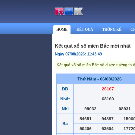
HOME
KẾT QUẢ
THỐNG KÊ
CH
Kết quả xổ số miền Bắc mới nhất
Ngày 07/08/2026: 11:43:49
Kết quả xổ số miền Bắc sẽ được tường thuật 
Thứ Năm - 06/08/2026
ĐB
26167
Nhất
68160
Nhì
99032
08931
54651
94887
1506
Ba
50406
53504
1772