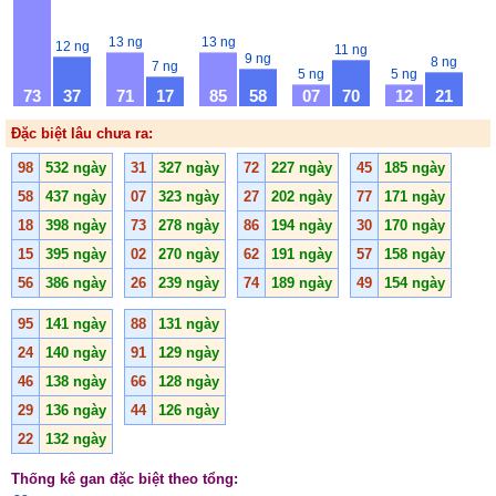
13 ng
13 ng
12 ng
11 ng
9 ng
8 ng
7 ng
5 ng
5 ng
73
37
71
17
85
58
07
70
12
21
Đặc biệt lâu chưa ra:
98
532 ngày
31
327 ngày
72
227 ngày
45
185 ngày
58
437 ngày
07
323 ngày
27
202 ngày
77
171 ngày
18
398 ngày
73
278 ngày
86
194 ngày
30
170 ngày
15
395 ngày
02
270 ngày
62
191 ngày
57
158 ngày
56
386 ngày
26
239 ngày
74
189 ngày
49
154 ngày
95
141 ngày
88
131 ngày
24
140 ngày
91
129 ngày
46
138 ngày
66
128 ngày
29
136 ngày
44
126 ngày
22
132 ngày
Thống kê gan đặc biệt theo tổng: