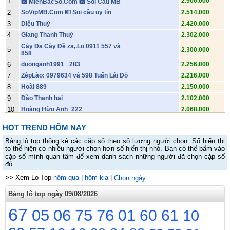
1
2.906.000
🅰️ MienBacSo.Com 🅰️ Soi Cầu MB
2
SoVipMB.Com 💶 Soi cầu uy tín
2.514.000
3
Diệu Thuỷ
2.420.000
4
Giang Thanh Thuỷ
2.302.000
Cây Đa Cây Đề za,.Lo 0911 557 và
5
2.300.000
858
6
duonganh1991_ 283
2.256.000
7
ZépLào: 0979634 và 598 Tuấn Lái Đò
2.216.000
8
Hoài 889
2.150.000
9
Đào Thanh hai
2.102.000
10
Hoàng Hữu Anh_222
2.068.000
11
HHH123
2.034.000
HOT TREND HÔM NAY
12
phangiakhoa71 342
2.018.000
Bảng lô top thống kê các cặp số theo số lượng người chọn. Số hiển thị
13
Huỳnh Hữu Sơn.492
1.896.000
to thể hiện có nhiều người chọn hơn số hiển thị nhỏ. Bạn có thể bấm vào
14
Khánh.391
1.874.000
cặp số mình quan tâm để xem danh sách những người đã chọn cặp số
đó.
15
Lê Khánh Huy 38
1.852.000
>> Xem Lo Top
16
yen-ngo36223 968
hôm qua
|
hôm kia
|
1.836.000
Chọn ngày
17
Vũ Tiến Anh 313
1.836.000
Bảng lô top ngày 09/08/2026
18
Hồ Tấn Anh 944
1.770.000
67
05
06
75
76
01
60
61
19
😔 MienBacSo.Com 😔 Soi Cầu MB
1.748.000
10
20
t-linh12_213
1.742.000