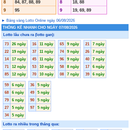
8
84, 87, 88, 89
8
18, 88
9
95
9
19, 69, 89
► Bảng vàng Lotto Online ngày 06/08/2026
THỐNG KÊ NHANH CHO NGÀY 07/08/2026
Lotto lâu chưa ra (lotto gan):
73
26 ngày
16
11 ngày
65
9 ngày
21
7 ngày
22
19 ngày
37
11 ngày
74
9 ngày
26
7 ngày
14
17 ngày
45
11 ngày
96
9 ngày
40
7 ngày
71
12 ngày
53
10 ngày
58
8 ngày
17
6 ngày
85
12 ngày
70
10 ngày
08
7 ngày
39
6 ngày
59
6 ngày
36
5 ngày
68
6 ngày
49
5 ngày
79
6 ngày
90
5 ngày
27
5 ngày
97
5 ngày
34
5 ngày
Lotto ra nhiều trong tháng qua: