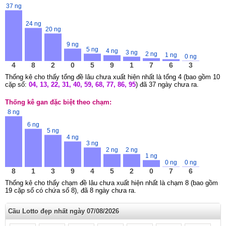
37 ng
24 ng
20 ng
9 ng
5 ng
4 ng
3 ng
2 ng
1 ng
0 ng
4
8
2
0
5
9
1
7
6
3
Thống kê cho thấy tổng đề lâu chưa xuất hiện nhất là tổng 4 (bao gồm 10
cặp số:
04, 13, 22, 31, 40, 59, 68, 77, 86, 95
) đã 37 ngày chưa ra.
Thống kê gan đặc biệt theo chạm:
8 ng
6 ng
5 ng
4 ng
3 ng
2 ng
2 ng
1 ng
0 ng
0 ng
8
1
3
9
4
5
2
0
7
6
Thống kê cho thấy chạm đề lâu chưa xuất hiện nhất là chạm 8 (bao gồm
19 cặp số có chứa số 8), đã 8 ngày chưa ra.
Cầu Lotto đẹp nhất ngày 07/08/2026