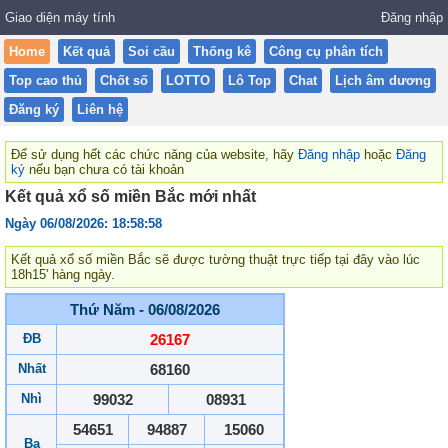
Giao diện máy tính
Đăng nhập
Home
Kết quả
Soi cầu
Thống kê
Công cụ phân tích
Top cao thủ
Chốt số
LOTTO
Lô Top
Chat
Lịch âm dương
Đăng ký
Liên hệ
Để sử dụng hết các chức năng của website, hãy
Đăng nhập
hoặc
Đăng
ký
nếu bạn chưa có tài khoản
Kết quả xổ số miền Bắc mới nhất
Ngày 06/08/2026: 18:58:58
Kết quả xổ số miền Bắc sẽ được tường thuật trực tiếp tại đây vào lúc
18h15' hàng ngày.
Thứ Năm - 06/08/2026
ĐB
26167
Nhất
68160
Nhì
99032
08931
54651
94887
15060
Ba