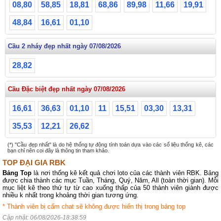
08,80
58,85
18,81
68,86
89,98
11,66
19,91
48,84
16,61
01,10
Cầu 2 nháy đẹp nhất ngày 07/08/2026
28,82
Cầu Đặc biệt đẹp nhất ngày 07/08/2026
16,61
36,63
01,10
11
15,51
03,30
13,31
35,53
12,21
26,62
(*) "Cầu đẹp nhất" là do hệ thống tự động tính toán dựa vào các số liệu thống kê, các
bạn chỉ nên coi đây là thông tin tham khảo.
TOP ĐẠI GIA RBK
Bảng Top
là nơi thống kê kết quả chơi loto của các thành viên RBK. Bảng
được chia thành các mục Tuần, Tháng, Quý, Năm, All (toàn thời gian). Mỗi
mục liệt kê theo thứ tự từ cao xuống thấp của 50 thành viên giành được
nhiều k nhất trong khoảng thời gian tương ứng.
* Thành viên bị cấm chat sẽ không được hiển thị trong bảng top
Cập nhật: 06/08/2026-18:38:59