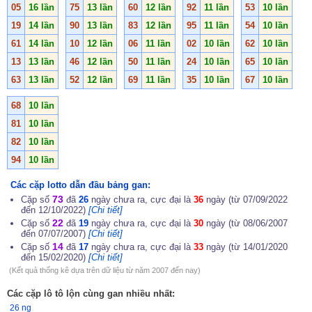
05
16 lần
75
13 lần
60
12 lần
92
11 lần
53
10 lần
19
14 lần
90
13 lần
83
12 lần
95
11 lần
54
10 lần
61
14 lần
10
12 lần
06
11 lần
02
10 lần
62
10 lần
13
13 lần
46
12 lần
50
11 lần
24
10 lần
65
10 lần
63
13 lần
52
12 lần
69
11 lần
35
10 lần
67
10 lần
68
10 lần
81
10 lần
82
10 lần
94
10 lần
Các cặp lotto dẫn đầu bảng gan:
73
Cặp số
đã
26
ngày chưa ra, cực đại là
36
ngày (từ 07/09/2022
đến 12/10/2022)
[Chi tiết]
22
Cặp số
đã
19
ngày chưa ra, cực đại là
30
ngày (từ 08/06/2007
đến 07/07/2007)
[Chi tiết]
14
Cặp số
đã
17
ngày chưa ra, cực đại là
33
ngày (từ 14/01/2020
đến 15/02/2020)
[Chi tiết]
(Kết quả thống kê dựa trên dữ liệu từ năm 2007 đến nay)
Các cặp lô tô lộn cùng gan nhiều nhất:
26 ng