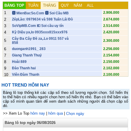
BẢNG TOP
TUẦN
THÁNG
QUÝ
NĂM
ALL
1
2.906.000
🅰️ MienBacSo.Com 🅰️ Soi Cầu MB
2
ZépLào: 0979634 và 598 Tuấn Lái Đò
2.674.000
3
SoVipMB.Com 💶 Soi cầu uy tín
2.514.000
4
Kỳ Diệu ya,lo 0935xxx815xxx976
2.420.000
Cây Đa Cây Đề za,.Lo 0911 557 và
5
2.300.000
858
6
duonganh1991_ 283
2.256.000
7
Giang Thanh Thuỷ
2.154.000
8
Hoài 889
2.150.000
9
Đào Thanh hai
2.102.000
10
Viên Đàm Thanh
2.100.000
11
Hoàng Hữu Anh_222
2.068.000
HOT TREND HÔM NAY
12
HHH123
2.034.000
Bảng lô top thống kê các cặp số theo số lượng người chọn. Số hiển thị
13
phangiakhoa71 342
2.018.000
to thể hiện có nhiều người chọn hơn số hiển thị nhỏ. Bạn có thể bấm vào
14
Huỳnh Hữu Sơn.492
1.896.000
cặp số mình quan tâm để xem danh sách những người đã chọn cặp số
đó.
15
Khánh.391
1.874.000
>> Xem Lo Top
16
Lê Khánh Huy 38
hôm nay
|
hôm qua
|
1.852.000
Chọn ngày
17
Mr Baby198x
1.840.000
Bảng lô top ngày 06/08/2026
18
yen-ngo36223 968
1.836.000