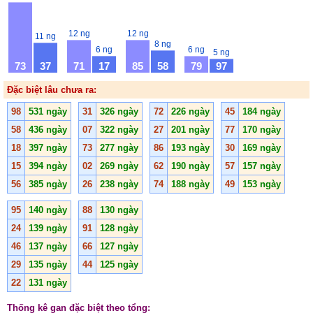
12 ng
12 ng
11 ng
8 ng
6 ng
6 ng
5 ng
73
37
71
17
85
58
79
97
Đặc biệt lâu chưa ra:
98
531 ngày
31
326 ngày
72
226 ngày
45
184 ngày
58
436 ngày
07
322 ngày
27
201 ngày
77
170 ngày
18
397 ngày
73
277 ngày
86
193 ngày
30
169 ngày
15
394 ngày
02
269 ngày
62
190 ngày
57
157 ngày
56
385 ngày
26
238 ngày
74
188 ngày
49
153 ngày
95
140 ngày
88
130 ngày
24
139 ngày
91
128 ngày
46
137 ngày
66
127 ngày
29
135 ngày
44
125 ngày
22
131 ngày
Thống kê gan đặc biệt theo tổng: