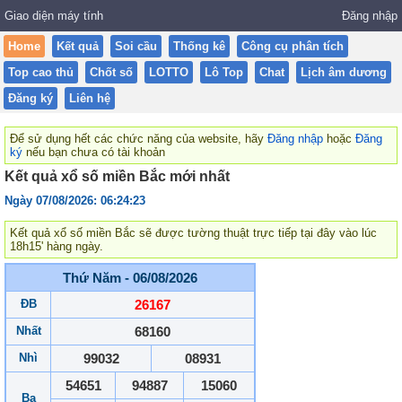
Giao diện máy tính
Đăng nhập
Home
Kết quả
Soi cầu
Thống kê
Công cụ phân tích
Top cao thủ
Chốt số
LOTTO
Lô Top
Chat
Lịch âm dương
Đăng ký
Liên hệ
Để sử dụng hết các chức năng của website, hãy
Đăng nhập
hoặc
Đăng
ký
nếu bạn chưa có tài khoản
Kết quả xổ số miền Bắc mới nhất
Ngày 07/08/2026: 06:24:23
Kết quả xổ số miền Bắc sẽ được tường thuật trực tiếp tại đây vào lúc
18h15' hàng ngày.
Thứ Năm - 06/08/2026
ĐB
26167
Nhất
68160
Nhì
99032
08931
54651
94887
15060
Ba