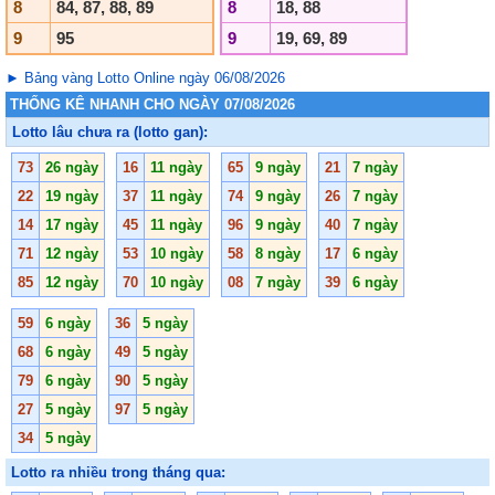
8
84, 87, 88, 89
8
18, 88
9
95
9
19, 69, 89
► Bảng vàng Lotto Online ngày 06/08/2026
THỐNG KÊ NHANH CHO NGÀY 07/08/2026
Lotto lâu chưa ra (lotto gan):
73
26 ngày
16
11 ngày
65
9 ngày
21
7 ngày
22
19 ngày
37
11 ngày
74
9 ngày
26
7 ngày
14
17 ngày
45
11 ngày
96
9 ngày
40
7 ngày
71
12 ngày
53
10 ngày
58
8 ngày
17
6 ngày
85
12 ngày
70
10 ngày
08
7 ngày
39
6 ngày
59
6 ngày
36
5 ngày
68
6 ngày
49
5 ngày
79
6 ngày
90
5 ngày
27
5 ngày
97
5 ngày
34
5 ngày
Lotto ra nhiều trong tháng qua: