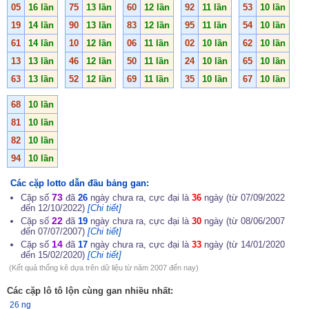
05
16 lần
75
13 lần
60
12 lần
92
11 lần
53
10 lần
19
14 lần
90
13 lần
83
12 lần
95
11 lần
54
10 lần
61
14 lần
10
12 lần
06
11 lần
02
10 lần
62
10 lần
13
13 lần
46
12 lần
50
11 lần
24
10 lần
65
10 lần
63
13 lần
52
12 lần
69
11 lần
35
10 lần
67
10 lần
68
10 lần
81
10 lần
82
10 lần
94
10 lần
Các cặp lotto dẫn đầu bảng gan:
73
Cặp số
đã
26
ngày chưa ra, cực đại là
36
ngày (từ 07/09/2022
đến 12/10/2022)
[Chi tiết]
22
Cặp số
đã
19
ngày chưa ra, cực đại là
30
ngày (từ 08/06/2007
đến 07/07/2007)
[Chi tiết]
14
Cặp số
đã
17
ngày chưa ra, cực đại là
33
ngày (từ 14/01/2020
đến 15/02/2020)
[Chi tiết]
(Kết quả thống kê dựa trên dữ liệu từ năm 2007 đến nay)
Các cặp lô tô lộn cùng gan nhiều nhất:
26 ng