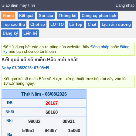
Giao diện máy tính
Đăng nhập
Home
Kết quả
Soi cầu
Thống kê
Công cụ phân tích
Top cao thủ
Chốt số
LOTTO
Lô Top
Chat
Lịch âm dương
Đăng ký
Liên hệ
Để sử dụng hết các chức năng của website, hãy
Đăng nhập
hoặc
Đăng
ký
nếu bạn chưa có tài khoản
Kết quả xổ số miền Bắc mới nhất
Ngày 07/08/2026: 03:05:49
Kết quả xổ số miền Bắc sẽ được tường thuật trực tiếp tại đây vào lúc
18h15' hàng ngày.
Thứ Năm - 06/08/2026
ĐB
26167
Nhất
68160
Nhì
99032
08931
54651
94887
15060
Ba