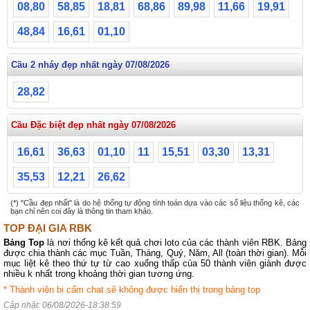
08,80
58,85
18,81
68,86
89,98
11,66
19,91
48,84
16,61
01,10
Cầu 2 nháy đẹp nhất ngày 07/08/2026
28,82
Cầu Đặc biệt đẹp nhất ngày 07/08/2026
16,61
36,63
01,10
11
15,51
03,30
13,31
35,53
12,21
26,62
(*) "Cầu đẹp nhất" là do hệ thống tự động tính toán dựa vào các số liệu thống kê, các
bạn chỉ nên coi đây là thông tin tham khảo.
TOP ĐẠI GIA RBK
Bảng Top
là nơi thống kê kết quả chơi loto của các thành viên RBK. Bảng
được chia thành các mục Tuần, Tháng, Quý, Năm, All (toàn thời gian). Mỗi
mục liệt kê theo thứ tự từ cao xuống thấp của 50 thành viên giành được
nhiều k nhất trong khoảng thời gian tương ứng.
* Thành viên bị cấm chat sẽ không được hiển thị trong bảng top
Cập nhật: 06/08/2026-18:38:59