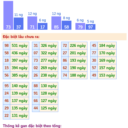
12 ng
12 ng
11 ng
8 ng
6 ng
6 ng
5 ng
73
37
71
17
85
58
79
97
Đặc biệt lâu chưa ra:
98
531 ngày
31
326 ngày
72
226 ngày
45
184 ngày
58
436 ngày
07
322 ngày
27
201 ngày
77
170 ngày
18
397 ngày
73
277 ngày
86
193 ngày
30
169 ngày
15
394 ngày
02
269 ngày
62
190 ngày
57
157 ngày
56
385 ngày
26
238 ngày
74
188 ngày
49
153 ngày
95
140 ngày
88
130 ngày
24
139 ngày
91
128 ngày
46
137 ngày
66
127 ngày
29
135 ngày
44
125 ngày
22
131 ngày
Thống kê gan đặc biệt theo tổng: