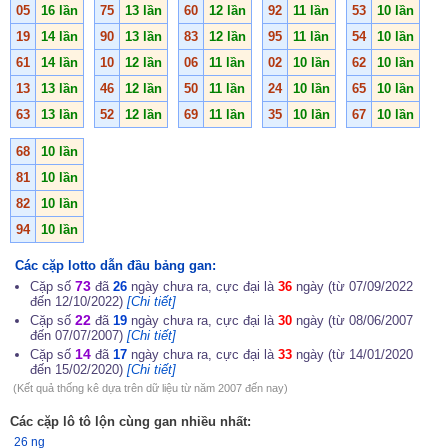
05
16 lần
75
13 lần
60
12 lần
92
11 lần
53
10 lần
19
14 lần
90
13 lần
83
12 lần
95
11 lần
54
10 lần
61
14 lần
10
12 lần
06
11 lần
02
10 lần
62
10 lần
13
13 lần
46
12 lần
50
11 lần
24
10 lần
65
10 lần
63
13 lần
52
12 lần
69
11 lần
35
10 lần
67
10 lần
68
10 lần
81
10 lần
82
10 lần
94
10 lần
Các cặp lotto dẫn đầu bảng gan:
73
Cặp số
đã
26
ngày chưa ra, cực đại là
36
ngày (từ 07/09/2022
đến 12/10/2022)
[Chi tiết]
22
Cặp số
đã
19
ngày chưa ra, cực đại là
30
ngày (từ 08/06/2007
đến 07/07/2007)
[Chi tiết]
14
Cặp số
đã
17
ngày chưa ra, cực đại là
33
ngày (từ 14/01/2020
đến 15/02/2020)
[Chi tiết]
(Kết quả thống kê dựa trên dữ liệu từ năm 2007 đến nay)
Các cặp lô tô lộn cùng gan nhiều nhất:
26 ng