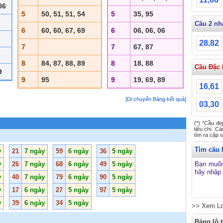
06
5
50, 51, 51, 54
5
35, 95
Cầu 2 nh
6
60, 60, 67, 69
6
06, 06, 06
28,82
7
7
67, 87
8
84, 87, 88, 89
8
18, 88
Cầu Đặc 
9
9
95
9
19, 69, 89
16,61
[Di chuyển Bảng kết quả]
03,30
(*) "Cầu đẹ
tiêu chí. 
tìm ra cặp s
Tìm cầu
y
21
7 ngày
59
6 ngày
36
5 ngày
y
26
7 ngày
68
6 ngày
49
5 ngày
Bạn muốn
hãy nhập 
y
40
7 ngày
79
6 ngày
90
5 ngày
y
17
6 ngày
27
5 ngày
97
5 ngày
ẾM HÌNH QUẢ TRÁM, LÂU LẮM RỒI MỚI XUẤT HIỆN, ANH E
y
39
6 ngày
34
5 ngày
>> Xem L
0929
.
326
.
234
TÔI GỬI SỐ CHO CHƠI NHÉ! CHÚC AE MAY M
đ kiểm chứng nhé!
Bảng lô 