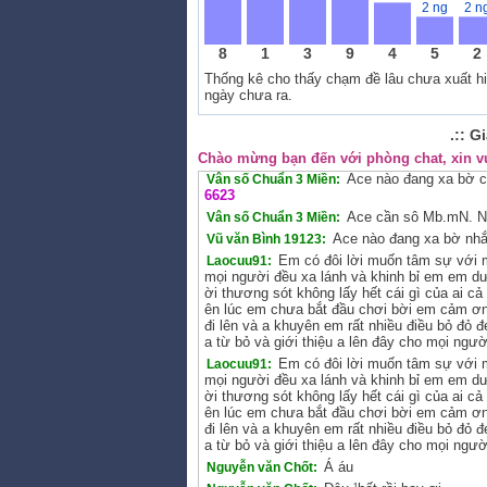
2 ng
2 n
Ace xa bờ cần số ch
Luôn may mắn. 8899:
i người đang xa bờ, loạn số, mọi người kết
người an tâm chơi ạ ,em giới thiệu lên đây
8
1
3
9
4
5
2
giúp để được đoàn tụ chung bên gđ yêu thư
Thống kê cho thấy chạm đề lâu chưa xuất hi
Ace xa bờ cần số chu
Luôn may mắn. 8899:
ngày chưa ra.
ạ, mọi người đang xa bờ, loạn số, mọi ngư
n mọi người an tâm chơi ạ ,em giới thiệu l
.:: G
gặp a giúp để được đoàn tụ chung bên gđ y
Ace nào đang xa bờ nhắn t
Chào mừng bạn đến với phòng chat, xin v
Thiên phú 1268:
Ace nào đang xa bờ c
Vân số Chuẩn 3 Miền:
6623
Ace cần sô Mb.mN. Nhắ
Vân số Chuẩn 3 Miền:
Ace nào đang xa bờ nh
Vũ văn Bình 19123:
Em có đôi lời muốn tâm sự với 
Laocuu91:
mọi người đều xa lánh và khinh bỉ em em dư
ời thương sót không lấy hết cái gì của ai c
ên lúc em chưa bắt đầu chơi bời em cảm ơn 
đi lên và a khuyên em rất nhiều điều bỏ đỏ 
a từ bỏ và giới thiệu a lên đây cho mọi ngư
Em có đôi lời muốn tâm sự với 
Laocuu91:
mọi người đều xa lánh và khinh bỉ em em dư
ời thương sót không lấy hết cái gì của ai c
ên lúc em chưa bắt đầu chơi bời em cảm ơn 
đi lên và a khuyên em rất nhiều điều bỏ đỏ 
a từ bỏ và giới thiệu a lên đây cho mọi ngư
Á áu
Nguyễn văn Chốt: