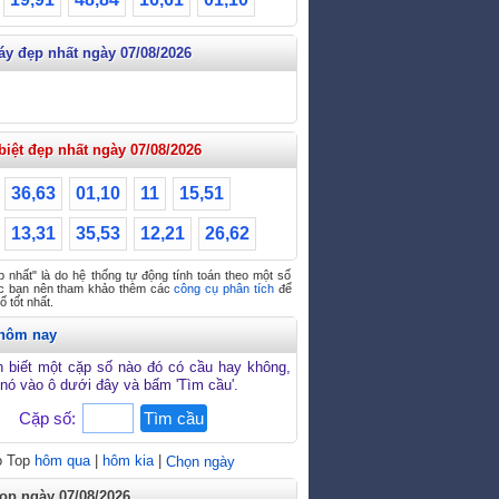
áy đẹp nhất ngày 07/08/2026
biệt đẹp nhất ngày 07/08/2026
36,63
01,10
11
15,51
13,31
35,53
12,21
26,62
p nhất" là do hệ thống tự động tính toán theo một số
Các bạn nên tham khảo thêm các
công cụ phân tích
để
ố tốt nhất.
 hôm nay
 biết một cặp số nào đó có cầu hay không,
nó vào ô dưới đây và bấm 'Tìm cầu'.
Cặp số:
o Top
hôm qua
|
hôm kia
|
Chọn ngày
top ngày 07/08/2026