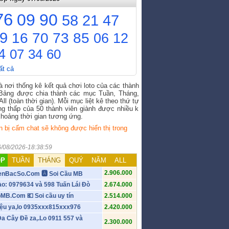
76
09
90
58
21
47
9
16
70
73
85
06
12
4
07
34
60
ất cả
à nơi thống kê kết quả chơi loto của các thành
Bảng được chia thành các mục Tuần, Tháng,
ll (toàn thời gian). Mỗi mục liệt kê theo thứ tự
ng thấp của 50 thành viên giành được nhiều k
khoảng thời gian tương ứng.
n bị cấm chat sẽ không được hiển thị trong
6/08/2026-18:38:59
OP
TUẦN
THÁNG
QUÝ
NĂM
ALL
2.906.000
ienBacSo.Com 🅰️ Soi Cầu MB
o: 0979634 và 598 Tuấn Lái Đò
2.674.000
MB.Com 💶 Soi cầu uy tín
2.514.000
ệu ya,lo 0935xxx815xxx976
2.420.000
a Cây Đề za,.Lo 0911 557 và
2.300.000