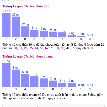
Thống kê gan đặc biệt theo tổng:
27 ng
23 ng
12 ng
8 ng
7 ng
6 ng
5 ng
2 ng
1 ng
0 ng
8
2
0
5
9
1
7
6
4
3
Thống kê cho thấy tổng đề lâu chưa xuất hiện nhất là tổng 8 (bao gồm 10
cặp số:
08, 17, 26, 35, 44, 53, 62, 71, 80, 99
) đã 27 ngày chưa ra.
Thống kê gan đặc biệt theo chạm:
11 ng
8 ng
6 ng
5 ng
4 ng
3 ng
2 ng
2 ng
0 ng
0 ng
8
3
4
5
0
6
9
7
1
2
Thống kê cho thấy chạm đề lâu chưa xuất hiện nhất là chạm 8 (bao gồm
19 cặp số có chứa số 8), đã 11 ngày chưa ra.