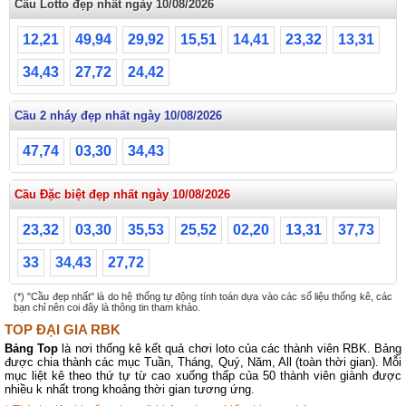
Cầu Lotto đẹp nhất ngày 10/08/2026
12,21
49,94
29,92
15,51
14,41
23,32
13,31
34,43
27,72
24,42
Cầu 2 nháy đẹp nhất ngày 10/08/2026
47,74
03,30
34,43
Cầu Đặc biệt đẹp nhất ngày 10/08/2026
23,32
03,30
35,53
25,52
02,20
13,31
37,73
33
34,43
27,72
(*) "Cầu đẹp nhất" là do hệ thống tự động tính toán dựa vào các số liệu thống kê, các
bạn chỉ nên coi đây là thông tin tham khảo.
TOP ĐẠI GIA RBK
Bảng Top
là nơi thống kê kết quả chơi loto của các thành viên RBK. Bảng
được chia thành các mục Tuần, Tháng, Quý, Năm, All (toàn thời gian). Mỗi
mục liệt kê theo thứ tự từ cao xuống thấp của 50 thành viên giành được
nhiều k nhất trong khoảng thời gian tương ứng.