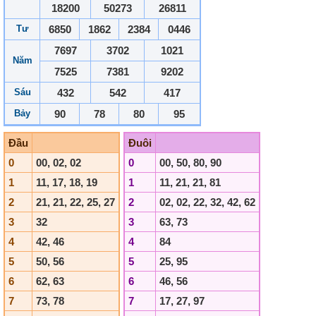
18200
50273
26811
Tư
6850
1862
2384
0446
7697
3702
1021
Năm
7525
7381
9202
Sáu
432
542
417
Bảy
90
78
80
95
Đầu
Đuôi
0
00, 02, 02
0
00, 50, 80, 90
1
11, 17, 18, 19
1
11, 21, 21, 81
2
21, 21, 22, 25, 27
2
02, 02, 22, 32, 42, 62
3
32
3
63, 73
4
42, 46
4
84
5
50, 56
5
25, 95
6
62, 63
6
46, 56
7
73, 78
7
17, 27, 97