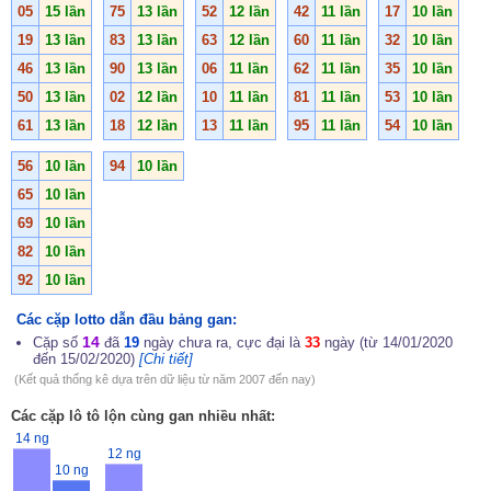
05
15 lần
75
13 lần
52
12 lần
42
11 lần
17
10 lần
19
13 lần
83
13 lần
63
12 lần
60
11 lần
32
10 lần
46
13 lần
90
13 lần
06
11 lần
62
11 lần
35
10 lần
50
13 lần
02
12 lần
10
11 lần
81
11 lần
53
10 lần
61
13 lần
18
12 lần
13
11 lần
95
11 lần
54
10 lần
56
10 lần
94
10 lần
65
10 lần
69
10 lần
82
10 lần
92
10 lần
Các cặp lotto dẫn đầu bảng gan:
14
Cặp số
đã
19
ngày chưa ra, cực đại là
33
ngày (từ 14/01/2020
đến 15/02/2020)
[Chi tiết]
(Kết quả thống kê dựa trên dữ liệu từ năm 2007 đến nay)
Các cặp lô tô lộn cùng gan nhiều nhất:
14 ng
12 ng
10 ng