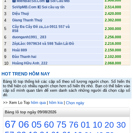
1
2.906.000
🅰️ MienBacSo.Com 🅰️ Soi Cầu MB
2
SoVipMB.Com 💶 Soi cầu uy tín
2.514.000
3
Diệu Thuỷ
2.420.000
4
Giang Thanh Thuỷ
2.302.000
Cây Đa Cây Đề za,.Lo 0911 557 và
5
2.300.000
858
6
duonganh1991_ 283
2.256.000
7
ZépLào: 0979634 và 598 Tuấn Lái Đò
2.216.000
8
Hoài 889
2.150.000
9
Đào Thanh hai
2.102.000
10
Hoàng Hữu Anh_222
2.068.000
11
HHH123
2.034.000
HOT TREND HÔM NAY
12
phangiakhoa71 342
2.018.000
Bảng lô top thống kê các cặp số theo số lượng người chọn. Số hiển thị
13
Huỳnh Hữu Sơn.492
1.896.000
to thể hiện có nhiều người chọn hơn số hiển thị nhỏ. Bạn có thể bấm vào
14
Khánh.391
1.874.000
cặp số mình quan tâm để xem danh sách những người đã chọn cặp số
đó.
15
Lê Khánh Huy 38
1.852.000
>> Xem Lo Top
16
yen-ngo36223 968
hôm qua
|
hôm kia
|
1.836.000
Chọn ngày
17
Vũ Tiến Anh 313
1.836.000
Bảng lô top ngày 09/08/2026
18
Hồ Tấn Anh 944
1.770.000
67
06
05
60
75
19
😔 MienBacSo.Com 😔 Soi Cầu MB
76
01
10
1.748.000
20
30
20
t-linh12_213
1.742.000