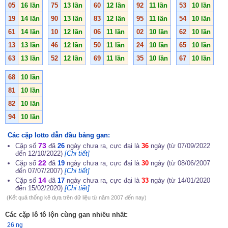
05
16 lần
75
13 lần
60
12 lần
92
11 lần
53
10 lần
19
14 lần
90
13 lần
83
12 lần
95
11 lần
54
10 lần
61
14 lần
10
12 lần
06
11 lần
02
10 lần
62
10 lần
13
13 lần
46
12 lần
50
11 lần
24
10 lần
65
10 lần
63
13 lần
52
12 lần
69
11 lần
35
10 lần
67
10 lần
68
10 lần
81
10 lần
82
10 lần
94
10 lần
Các cặp lotto dẫn đầu bảng gan:
73
Cặp số
đã
26
ngày chưa ra, cực đại là
36
ngày (từ 07/09/2022
đến 12/10/2022)
[Chi tiết]
22
Cặp số
đã
19
ngày chưa ra, cực đại là
30
ngày (từ 08/06/2007
đến 07/07/2007)
[Chi tiết]
14
Cặp số
đã
17
ngày chưa ra, cực đại là
33
ngày (từ 14/01/2020
đến 15/02/2020)
[Chi tiết]
(Kết quả thống kê dựa trên dữ liệu từ năm 2007 đến nay)
Các cặp lô tô lộn cùng gan nhiều nhất:
26 ng