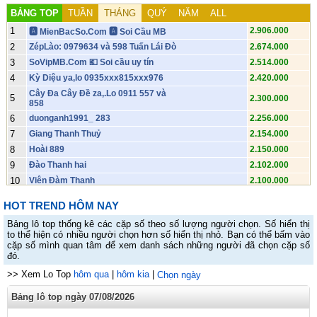
BẢNG TOP
TUẦN
THÁNG
QUÝ
NĂM
ALL
1
2.906.000
🅰️ MienBacSo.Com 🅰️ Soi Cầu MB
2
ZépLào: 0979634 và 598 Tuấn Lái Đò
2.674.000
3
SoVipMB.Com 💶 Soi cầu uy tín
2.514.000
4
Kỳ Diệu ya,lo 0935xxx815xxx976
2.420.000
Cây Đa Cây Đề za,.Lo 0911 557 và
5
2.300.000
858
6
duonganh1991_ 283
2.256.000
7
Giang Thanh Thuỷ
2.154.000
8
Hoài 889
2.150.000
9
Đào Thanh hai
2.102.000
10
Viên Đàm Thanh
2.100.000
11
Hoàng Hữu Anh_222
2.068.000
HOT TREND HÔM NAY
12
HHH123
2.034.000
Bảng lô top thống kê các cặp số theo số lượng người chọn. Số hiển thị
13
phangiakhoa71 342
2.018.000
to thể hiện có nhiều người chọn hơn số hiển thị nhỏ. Bạn có thể bấm vào
14
Huỳnh Hữu Sơn.492
1.896.000
cặp số mình quan tâm để xem danh sách những người đã chọn cặp số
đó.
15
Khánh.391
1.874.000
>> Xem Lo Top
16
Lê Khánh Huy 38
hôm qua
|
hôm kia
|
1.852.000
Chọn ngày
17
Mr Baby198x
1.840.000
Bảng lô top ngày 07/08/2026
18
yen-ngo36223 968
1.836.000