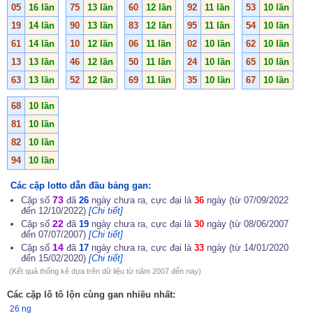
05
16 lần
75
13 lần
60
12 lần
92
11 lần
53
10 lần
19
14 lần
90
13 lần
83
12 lần
95
11 lần
54
10 lần
61
14 lần
10
12 lần
06
11 lần
02
10 lần
62
10 lần
13
13 lần
46
12 lần
50
11 lần
24
10 lần
65
10 lần
63
13 lần
52
12 lần
69
11 lần
35
10 lần
67
10 lần
68
10 lần
81
10 lần
82
10 lần
94
10 lần
Các cặp lotto dẫn đầu bảng gan:
73
Cặp số
đã
26
ngày chưa ra, cực đại là
36
ngày (từ 07/09/2022
đến 12/10/2022)
[Chi tiết]
22
Cặp số
đã
19
ngày chưa ra, cực đại là
30
ngày (từ 08/06/2007
đến 07/07/2007)
[Chi tiết]
14
Cặp số
đã
17
ngày chưa ra, cực đại là
33
ngày (từ 14/01/2020
đến 15/02/2020)
[Chi tiết]
(Kết quả thống kê dựa trên dữ liệu từ năm 2007 đến nay)
Các cặp lô tô lộn cùng gan nhiều nhất:
26 ng