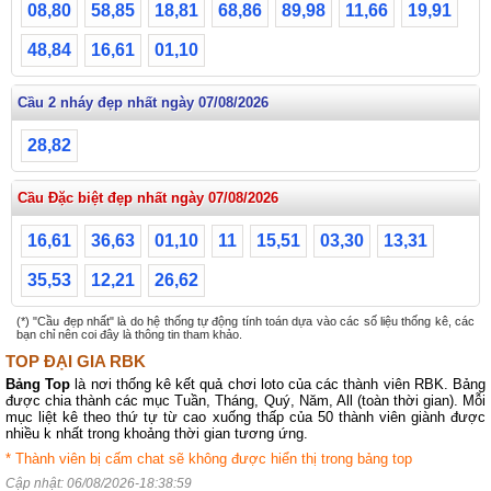
08,80
58,85
18,81
68,86
89,98
11,66
19,91
48,84
16,61
01,10
Cầu 2 nháy đẹp nhất ngày 07/08/2026
28,82
Cầu Đặc biệt đẹp nhất ngày 07/08/2026
16,61
36,63
01,10
11
15,51
03,30
13,31
35,53
12,21
26,62
(*) "Cầu đẹp nhất" là do hệ thống tự động tính toán dựa vào các số liệu thống kê, các
bạn chỉ nên coi đây là thông tin tham khảo.
TOP ĐẠI GIA RBK
Bảng Top
là nơi thống kê kết quả chơi loto của các thành viên RBK. Bảng
được chia thành các mục Tuần, Tháng, Quý, Năm, All (toàn thời gian). Mỗi
mục liệt kê theo thứ tự từ cao xuống thấp của 50 thành viên giành được
nhiều k nhất trong khoảng thời gian tương ứng.
* Thành viên bị cấm chat sẽ không được hiển thị trong bảng top
Cập nhật: 06/08/2026-18:38:59