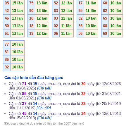
05
15 lần
75
13 lần
52
12 lần
17
11 lần
60
10 lần
42
13 lần
90
13 lần
63
12 lần
95
11 lần
62
10 lần
46
13 lần
10
12 lần
83
12 lần
32
10 lần
65
10 lần
50
13 lần
18
12 lần
02
11 lần
35
10 lần
68
10 lần
61
13 lần
19
12 lần
06
11 lần
56
10 lần
69
10 lần
77
10 lần
81
10 lần
86
10 lần
92
10 lần
Các cặp lotto dẫn đầu bảng gan:
71
Cặp số
đã
15
ngày chưa ra, cực đại là
30
ngày (từ 12/03/2026
đến 10/04/2026)
[Chi tiết]
85
Cặp số
đã
15
ngày chưa ra, cực đại là
32
ngày (từ 31/03/2021
đến 01/05/2021)
[Chi tiết]
37
Cặp số
đã
14
ngày chưa ra, cực đại là
23
ngày (từ 20/10/2019
đến 11/11/2019)
[Chi tiết]
45
Cặp số
đã
14
ngày chưa ra, cực đại là
34
ngày (từ 13/01/2013
đến 15/02/2013)
[Chi tiết]
(Kết quả thống kê dựa trên dữ liệu từ năm 2007 đến nay)