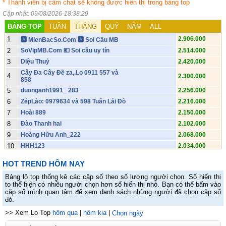
* Thành viên bị cấm chat sẽ không được hiển thị trong bảng top
Cập nhật: 09/08/2026-18:38:29
BẢNG TOP
TUẦN
THÁNG
QUÝ
NĂM
ALL
1
2.906.000
🅰️ MienBacSo.Com 🅰️ Soi Cầu MB
2
SoVipMB.Com 💶 Soi cầu uy tín
2.514.000
3
Diệu Thuỷ
2.420.000
Cây Đa Cây Đề za,.Lo 0911 557 và
4
2.300.000
858
5
duonganh1991_ 283
2.256.000
6
ZépLào: 0979634 và 598 Tuấn Lái Đò
2.216.000
7
Hoài 889
2.150.000
8
Đào Thanh hai
2.102.000
9
Hoàng Hữu Anh_222
2.068.000
10
HHH123
2.034.000
11
phangiakhoa71 342
2.018.000
HOT TREND HÔM NAY
12
Giang Thanh Thuỷ
1.982.000
Bảng lô top thống kê các cặp số theo số lượng người chọn. Số hiển thị
13
Huỳnh Hữu Sơn.492
1.896.000
to thể hiện có nhiều người chọn hơn số hiển thị nhỏ. Bạn có thể bấm vào
14
Khánh.391
1.874.000
cặp số mình quan tâm để xem danh sách những người đã chọn cặp số
đó.
15
Lê Khánh Huy 38
1.852.000
>> Xem Lo Top
16
yen-ngo36223 968
hôm qua
|
hôm kia
|
1.836.000
Chọn ngày
17
Vũ Tiến Anh 313
1.836.000