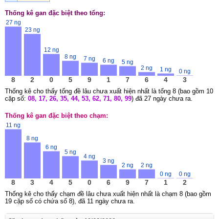
Thống kê gan đặc biệt theo tổng:
27 ng
23 ng
12 ng
8 ng
7 ng
6 ng
5 ng
2 ng
1 ng
0 ng
8
2
0
5
9
1
7
6
4
3
Thống kê cho thấy tổng đề lâu chưa xuất hiện nhất là tổng 8 (bao gồm 10
cặp số:
08, 17, 26, 35, 44, 53, 62, 71, 80, 99
) đã 27 ngày chưa ra.
Thống kê gan đặc biệt theo chạm:
11 ng
8 ng
6 ng
5 ng
4 ng
3 ng
2 ng
2 ng
0 ng
0 ng
8
3
4
5
0
6
9
7
1
2
Thống kê cho thấy chạm đề lâu chưa xuất hiện nhất là chạm 8 (bao gồm
19 cặp số có chứa số 8), đã 11 ngày chưa ra.