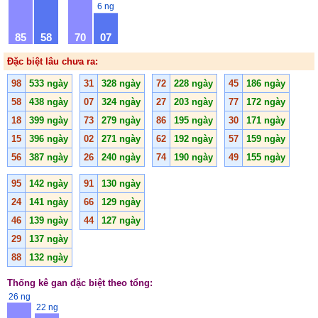
6 ng
85
58
70
07
Đặc biệt lâu chưa ra:
98
533 ngày
31
328 ngày
72
228 ngày
45
186 ngày
58
438 ngày
07
324 ngày
27
203 ngày
77
172 ngày
18
399 ngày
73
279 ngày
86
195 ngày
30
171 ngày
15
396 ngày
02
271 ngày
62
192 ngày
57
159 ngày
56
387 ngày
26
240 ngày
74
190 ngày
49
155 ngày
95
142 ngày
91
130 ngày
24
141 ngày
66
129 ngày
46
139 ngày
44
127 ngày
29
137 ngày
88
132 ngày
Thống kê gan đặc biệt theo tổng:
26 ng
22 ng