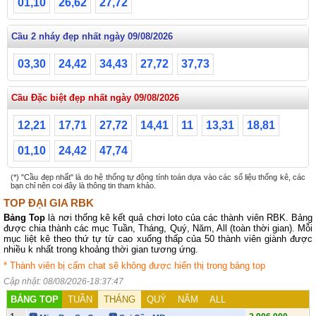
01,10
26,62
27,72
Cầu 2 nháy đẹp nhất ngày 09/08/2026
03,30
24,42
34,43
27,72
37,73
Cầu Đặc biệt đẹp nhất ngày 09/08/2026
12,21
17,71
27,72
14,41
11
13,31
18,81
01,10
24,42
47,74
(*) "Cầu đẹp nhất" là do hệ thống tự động tính toán dựa vào các số liệu thống kê, các
bạn chỉ nên coi đây là thông tin tham khảo.
TOP ĐẠI GIA RBK
Bảng Top
là nơi thống kê kết quả chơi loto của các thành viên RBK. Bảng
được chia thành các mục Tuần, Tháng, Quý, Năm, All (toàn thời gian). Mỗi
mục liệt kê theo thứ tự từ cao xuống thấp của 50 thành viên giành được
nhiều k nhất trong khoảng thời gian tương ứng.
* Thành viên bị cấm chat sẽ không được hiển thị trong bảng top
Cập nhật: 08/08/2026-18:37:47
BẢNG TOP
TUẦN
THÁNG
QUÝ
NĂM
ALL