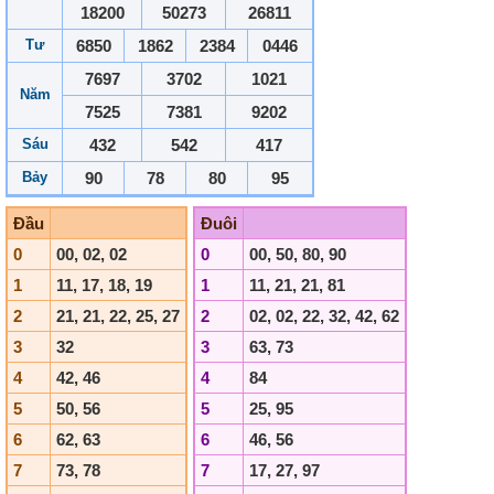
18200
50273
26811
Tư
6850
1862
2384
0446
7697
3702
1021
Năm
7525
7381
9202
Sáu
432
542
417
Bảy
90
78
80
95
Đầu
Đuôi
0
00, 02, 02
0
00, 50, 80, 90
1
11, 17, 18, 19
1
11, 21, 21, 81
2
21, 21, 22, 25, 27
2
02, 02, 22, 32, 42, 62
3
32
3
63, 73
4
42, 46
4
84
5
50, 56
5
25, 95
6
62, 63
6
46, 56
7
73, 78
7
17, 27, 97