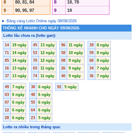
8
80, 81, 84
8
18, 78
9
90, 95, 97
9
19
► Bảng vàng Lotto Online ngày 08/08/2026
THỐNG KÊ NHANH CHO NGÀY 09/08/2026
Lotto lâu chưa ra (lotto gan):
14
19 ngày
45
13 ngày
96
11 ngày
39
8 ngày
71
14 ngày
53
12 ngày
58
10 ngày
59
8 ngày
85
14 ngày
70
12 ngày
08
9 ngày
68
8 ngày
16
13 ngày
65
11 ngày
26
9 ngày
34
7 ngày
37
13 ngày
74
11 ngày
40
9 ngày
36
7 ngày
49
7 ngày
38
6 ngày
92
5 ngày
03
6 ngày
48
6 ngày
07
6 ngày
55
6 ngày
12
6 ngày
64
6 ngày
28
6 ngày
23
5 ngày
Lotto ra nhiều trong tháng qua: