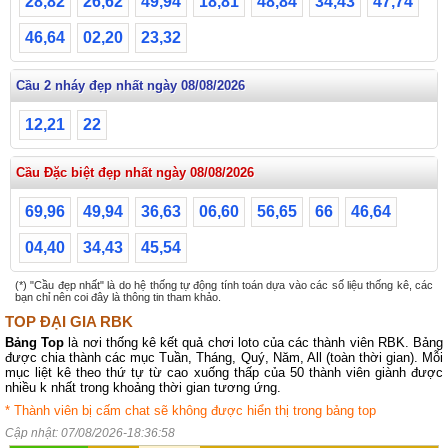
28,82
26,62
49,94
18,81
48,84
34,43
47,74
46,64
02,20
23,32
Cầu 2 nháy đẹp nhất ngày 08/08/2026
12,21
22
Cầu Đặc biệt đẹp nhất ngày 08/08/2026
69,96
49,94
36,63
06,60
56,65
66
46,64
04,40
34,43
45,54
(*) "Cầu đẹp nhất" là do hệ thống tự động tính toán dựa vào các số liệu thống kê, các
bạn chỉ nên coi đây là thông tin tham khảo.
TOP ĐẠI GIA RBK
Bảng Top
là nơi thống kê kết quả chơi loto của các thành viên RBK. Bảng
được chia thành các mục Tuần, Tháng, Quý, Năm, All (toàn thời gian). Mỗi
mục liệt kê theo thứ tự từ cao xuống thấp của 50 thành viên giành được
nhiều k nhất trong khoảng thời gian tương ứng.
* Thành viên bị cấm chat sẽ không được hiển thị trong bảng top
Cập nhật: 07/08/2026-18:36:58