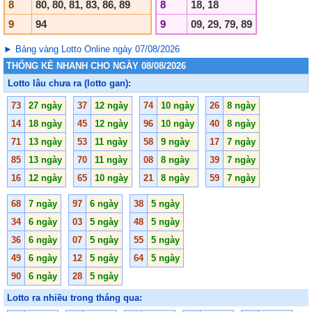
8
80, 80, 81, 83, 86, 89
8
18, 18
9
94
9
09, 29, 79, 89
► Bảng vàng Lotto Online ngày 07/08/2026
THỐNG KÊ NHANH CHO NGÀY 08/08/2026
Lotto lâu chưa ra (lotto gan):
73
27 ngày
37
12 ngày
74
10 ngày
26
8 ngày
14
18 ngày
45
12 ngày
96
10 ngày
40
8 ngày
71
13 ngày
53
11 ngày
58
9 ngày
17
7 ngày
85
13 ngày
70
11 ngày
08
8 ngày
39
7 ngày
16
12 ngày
65
10 ngày
21
8 ngày
59
7 ngày
68
7 ngày
97
6 ngày
38
5 ngày
34
6 ngày
03
5 ngày
48
5 ngày
36
6 ngày
07
5 ngày
55
5 ngày
49
6 ngày
12
5 ngày
64
5 ngày
90
6 ngày
28
5 ngày
Lotto ra nhiều trong tháng qua: