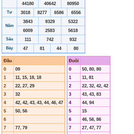
44180
40642
80950
Tư
3018
8277
6586
6556
3843
9329
5322
Năm
6009
2583
5618
Sáu
111
742
932
Bảy
47
81
44
80
Đầu
Đuôi
0
09
0
50, 80, 80
1
11, 15, 18, 18
1
11, 81
2
22, 27, 29
2
22, 32, 42, 42
3
32
3
43, 43, 83
4
42, 42, 43, 43, 44, 46, 47
4
44, 94
5
50, 56
5
15
6
6
46, 56, 86
7
77, 79
7
27, 47, 77