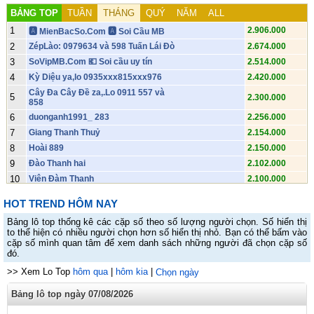
BẢNG TOP
TUẦN
THÁNG
QUÝ
NĂM
ALL
1
2.906.000
🅰️ MienBacSo.Com 🅰️ Soi Cầu MB
2
ZépLào: 0979634 và 598 Tuấn Lái Đò
2.674.000
3
SoVipMB.Com 💶 Soi cầu uy tín
2.514.000
4
Kỳ Diệu ya,lo 0935xxx815xxx976
2.420.000
Cây Đa Cây Đề za,.Lo 0911 557 và
5
2.300.000
858
6
duonganh1991_ 283
2.256.000
7
Giang Thanh Thuỷ
2.154.000
8
Hoài 889
2.150.000
9
Đào Thanh hai
2.102.000
10
Viên Đàm Thanh
2.100.000
11
Hoàng Hữu Anh_222
2.068.000
HOT TREND HÔM NAY
12
HHH123
2.034.000
Bảng lô top thống kê các cặp số theo số lượng người chọn. Số hiển thị
13
phangiakhoa71 342
2.018.000
to thể hiện có nhiều người chọn hơn số hiển thị nhỏ. Bạn có thể bấm vào
14
Huỳnh Hữu Sơn.492
1.896.000
cặp số mình quan tâm để xem danh sách những người đã chọn cặp số
đó.
15
Khánh.391
1.874.000
>> Xem Lo Top
16
Lê Khánh Huy 38
hôm qua
|
hôm kia
|
1.852.000
Chọn ngày
17
Mr Baby198x
1.840.000
Bảng lô top ngày 07/08/2026
18
yen-ngo36223 968
1.836.000