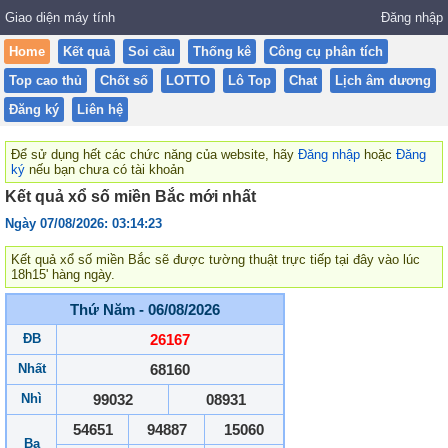
Giao diện máy tính
Đăng nhập
Home
Kết quả
Soi cầu
Thống kê
Công cụ phân tích
Top cao thủ
Chốt số
LOTTO
Lô Top
Chat
Lịch âm dương
Đăng ký
Liên hệ
Để sử dụng hết các chức năng của website, hãy
Đăng nhập
hoặc
Đăng
ký
nếu bạn chưa có tài khoản
Kết quả xổ số miền Bắc mới nhất
Ngày 07/08/2026: 03:14:24
Kết quả xổ số miền Bắc sẽ được tường thuật trực tiếp tại đây vào lúc
18h15' hàng ngày.
Thứ Năm - 06/08/2026
ĐB
26167
Nhất
68160
Nhì
99032
08931
54651
94887
15060
Ba