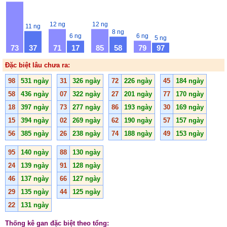
12 ng
12 ng
11 ng
8 ng
6 ng
6 ng
5 ng
73
37
71
17
85
58
79
97
Đặc biệt lâu chưa ra:
98
531 ngày
31
326 ngày
72
226 ngày
45
184 ngày
58
436 ngày
07
322 ngày
27
201 ngày
77
170 ngày
18
397 ngày
73
277 ngày
86
193 ngày
30
169 ngày
15
394 ngày
02
269 ngày
62
190 ngày
57
157 ngày
56
385 ngày
26
238 ngày
74
188 ngày
49
153 ngày
95
140 ngày
88
130 ngày
24
139 ngày
91
128 ngày
46
137 ngày
66
127 ngày
29
135 ngày
44
125 ngày
22
131 ngày
Thống kê gan đặc biệt theo tổng: