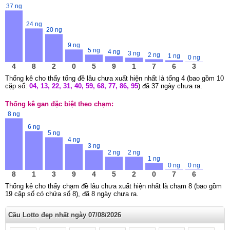
37 ng
24 ng
20 ng
9 ng
5 ng
4 ng
3 ng
2 ng
1 ng
0 ng
4
8
2
0
5
9
1
7
6
3
Thống kê cho thấy tổng đề lâu chưa xuất hiện nhất là tổng 4 (bao gồm 10
cặp số:
04, 13, 22, 31, 40, 59, 68, 77, 86, 95
) đã 37 ngày chưa ra.
Thống kê gan đặc biệt theo chạm:
8 ng
6 ng
5 ng
4 ng
3 ng
2 ng
2 ng
1 ng
0 ng
0 ng
8
1
3
9
4
5
2
0
7
6
Thống kê cho thấy chạm đề lâu chưa xuất hiện nhất là chạm 8 (bao gồm
19 cặp số có chứa số 8), đã 8 ngày chưa ra.
Cầu Lotto đẹp nhất ngày 07/08/2026