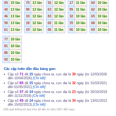
05
15 lần
75
13 lần
52
12 lần
17
11 lần
60
10 lần
42
13 lần
90
13 lần
63
12 lần
95
11 lần
62
10 lần
46
13 lần
10
12 lần
83
12 lần
32
10 lần
65
10 lần
50
13 lần
18
12 lần
02
11 lần
35
10 lần
68
10 lần
61
13 lần
19
12 lần
06
11 lần
56
10 lần
69
10 lần
77
10 lần
81
10 lần
86
10 lần
92
10 lần
Các cặp lotto dẫn đầu bảng gan:
71
Cặp số
đã
15
ngày chưa ra, cực đại là
30
ngày (từ 12/03/2026
đến 10/04/2026)
[Chi tiết]
85
Cặp số
đã
15
ngày chưa ra, cực đại là
32
ngày (từ 31/03/2021
đến 01/05/2021)
[Chi tiết]
37
Cặp số
đã
14
ngày chưa ra, cực đại là
23
ngày (từ 20/10/2019
đến 11/11/2019)
[Chi tiết]
45
Cặp số
đã
14
ngày chưa ra, cực đại là
34
ngày (từ 13/01/2013
đến 15/02/2013)
[Chi tiết]
(Kết quả thống kê dựa trên dữ liệu từ năm 2007 đến nay)