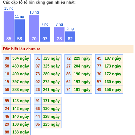
Các cặp lô tô lộn cùng gan nhiều nhất:
15 ng
13 ng
11 ng
7 ng
7 ng
5 ng
85
58
70
07
28
82
Đặc biệt lâu chưa ra:
98
534 ngày
31
329 ngày
72
229 ngày
45
187 ngày
58
439 ngày
07
325 ngày
27
204 ngày
77
173 ngày
18
400 ngày
73
280 ngày
86
196 ngày
30
172 ngày
15
397 ngày
02
272 ngày
62
193 ngày
57
160 ngày
56
388 ngày
26
241 ngày
74
191 ngày
49
156 ngày
95
143 ngày
91
131 ngày
24
142 ngày
66
130 ngày
46
140 ngày
44
128 ngày
29
138 ngày
06
125 ngày
88
133 ngày