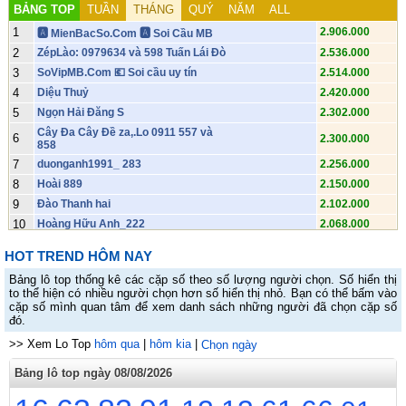
BẢNG TOP
TUẦN
THÁNG
QUÝ
NĂM
ALL
1
2.906.000
🅰️ MienBacSo.Com 🅰️ Soi Cầu MB
2
ZépLào: 0979634 và 598 Tuấn Lái Đò
2.536.000
3
SoVipMB.Com 💶 Soi cầu uy tín
2.514.000
4
Diệu Thuỷ
2.420.000
5
Ngọn Hải Đăng S
2.302.000
Cây Đa Cây Đề za,.Lo 0911 557 và
6
2.300.000
858
7
duonganh1991_ 283
2.256.000
8
Hoài 889
2.150.000
9
Đào Thanh hai
2.102.000
10
Hoàng Hữu Anh_222
2.068.000
11
HHH123
2.034.000
HOT TREND HÔM NAY
12
phangiakhoa71 342
2.018.000
Bảng lô top thống kê các cặp số theo số lượng người chọn. Số hiển thị
13
Huỳnh Hữu Sơn.492
1.896.000
to thể hiện có nhiều người chọn hơn số hiển thị nhỏ. Bạn có thể bấm vào
14
Khánh.391
1.874.000
cặp số mình quan tâm để xem danh sách những người đã chọn cặp số
đó.
15
Lê Khánh Huy 38
1.852.000
>> Xem Lo Top
16
Mr Baby198x
hôm qua
|
hôm kia
|
1.840.000
Chọn ngày
17
yen-ngo36223 968
1.836.000
Bảng lô top ngày 08/08/2026
18
Vũ Tiến Anh 313
1.836.000
19
Viên Đàm Thanh
1.780.000