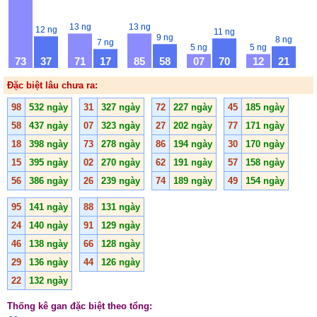
13 ng
13 ng
12 ng
11 ng
9 ng
8 ng
7 ng
5 ng
5 ng
73
37
71
17
85
58
07
70
12
21
Đặc biệt lâu chưa ra:
98
532 ngày
31
327 ngày
72
227 ngày
45
185 ngày
58
437 ngày
07
323 ngày
27
202 ngày
77
171 ngày
18
398 ngày
73
278 ngày
86
194 ngày
30
170 ngày
15
395 ngày
02
270 ngày
62
191 ngày
57
158 ngày
56
386 ngày
26
239 ngày
74
189 ngày
49
154 ngày
95
141 ngày
88
131 ngày
24
140 ngày
91
129 ngày
46
138 ngày
66
128 ngày
29
136 ngày
44
126 ngày
22
132 ngày
Thống kê gan đặc biệt theo tổng: