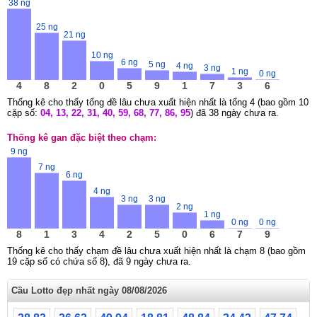
38 ng
25 ng
21 ng
10 ng
6 ng
5 ng
4 ng
3 ng
1 ng
0 ng
4
8
2
0
5
9
1
7
3
6
Thống kê cho thấy tổng đề lâu chưa xuất hiện nhất là tổng 4 (bao gồm 10
cặp số:
04, 13, 22, 31, 40, 59, 68, 77, 86, 95
) đã 38 ngày chưa ra.
Thống kê gan đặc biệt theo chạm:
9 ng
7 ng
6 ng
4 ng
3 ng
3 ng
2 ng
1 ng
0 ng
0 ng
8
1
3
4
2
5
0
6
7
9
Thống kê cho thấy chạm đề lâu chưa xuất hiện nhất là chạm 8 (bao gồm
19 cặp số có chứa số 8), đã 9 ngày chưa ra.
Cầu Lotto đẹp nhất ngày 08/08/2026