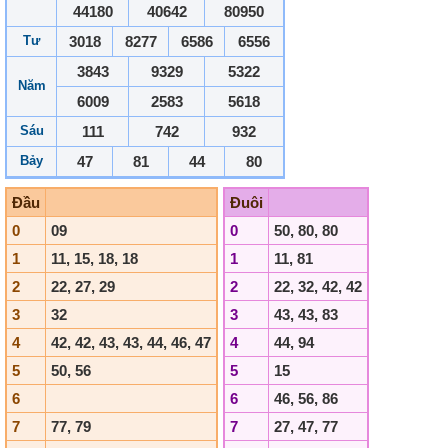
44180
40642
80950
Tư
3018
8277
6586
6556
3843
9329
5322
Năm
6009
2583
5618
Sáu
111
742
932
Bảy
47
81
44
80
Đầu
Đuôi
0
09
0
50, 80, 80
1
11, 15, 18, 18
1
11, 81
2
22, 27, 29
2
22, 32, 42, 42
3
32
3
43, 43, 83
4
42, 42, 43, 43, 44, 46, 47
4
44, 94
5
50, 56
5
15
6
6
46, 56, 86
7
77, 79
7
27, 47, 77