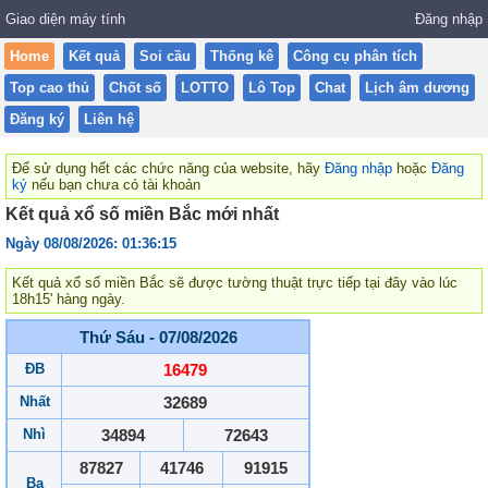
Giao diện máy tính
Đăng nhập
Home
Kết quả
Soi cầu
Thống kê
Công cụ phân tích
Top cao thủ
Chốt số
LOTTO
Lô Top
Chat
Lịch âm dương
Đăng ký
Liên hệ
Để sử dụng hết các chức năng của website, hãy
Đăng nhập
hoặc
Đăng
ký
nếu bạn chưa có tài khoản
Kết quả xổ số miền Bắc mới nhất
Ngày 08/08/2026: 01:36:16
Kết quả xổ số miền Bắc sẽ được tường thuật trực tiếp tại đây vào lúc
18h15' hàng ngày.
Thứ Sáu - 07/08/2026
ĐB
16479
Nhất
32689
Nhì
34894
72643
87827
41746
91915
Ba