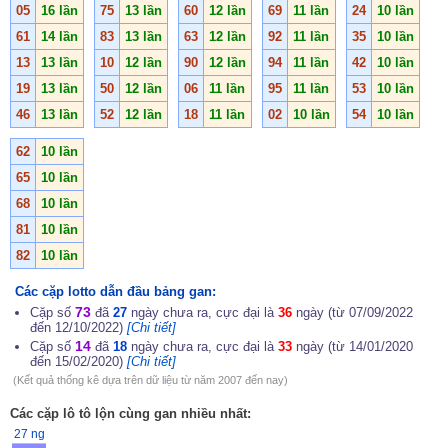
05
16 lần
75
13 lần
60
12 lần
69
11 lần
24
10 lần
61
14 lần
83
13 lần
63
12 lần
92
11 lần
35
10 lần
13
13 lần
10
12 lần
90
12 lần
94
11 lần
42
10 lần
19
13 lần
50
12 lần
06
11 lần
95
11 lần
53
10 lần
46
13 lần
52
12 lần
18
11 lần
02
10 lần
54
10 lần
62
10 lần
65
10 lần
68
10 lần
81
10 lần
82
10 lần
Các cặp lotto dẫn đầu bảng gan:
73
Cặp số
đã
27
ngày chưa ra, cực đại là
36
ngày (từ 07/09/2022
đến 12/10/2022)
[Chi tiết]
14
Cặp số
đã
18
ngày chưa ra, cực đại là
33
ngày (từ 14/01/2020
đến 15/02/2020)
[Chi tiết]
(Kết quả thống kê dựa trên dữ liệu từ năm 2007 đến nay)
Các cặp lô tô lộn cùng gan nhiều nhất:
27 ng