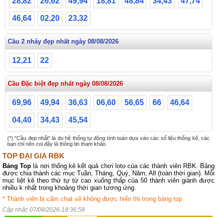
28,82
26,62
49,94
18,81
48,84
34,43
47,74
46,64
02,20
23,32
Cầu 2 nháy đẹp nhất ngày 08/08/2026
12,21
22
Cầu Đặc biệt đẹp nhất ngày 08/08/2026
69,96
49,94
36,63
06,60
56,65
66
46,64
04,40
34,43
45,54
(*) "Cầu đẹp nhất" là do hệ thống tự động tính toán dựa vào các số liệu thống kê, các
bạn chỉ nên coi đây là thông tin tham khảo.
TOP ĐẠI GIA RBK
Bảng Top
là nơi thống kê kết quả chơi loto của các thành viên RBK. Bảng
được chia thành các mục Tuần, Tháng, Quý, Năm, All (toàn thời gian). Mỗi
mục liệt kê theo thứ tự từ cao xuống thấp của 50 thành viên giành được
nhiều k nhất trong khoảng thời gian tương ứng.
* Thành viên bị cấm chat sẽ không được hiển thị trong bảng top
Cập nhật: 07/08/2026-18:36:58