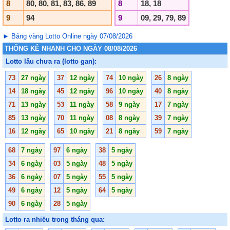
8
80, 80, 81, 83, 86, 89
8
18, 18
9
94
9
09, 29, 79, 89
► Bảng vàng Lotto Online ngày 07/08/2026
THỐNG KÊ NHANH CHO NGÀY 08/08/2026
Lotto lâu chưa ra (lotto gan):
73
27 ngày
37
12 ngày
74
10 ngày
26
8 ngày
14
18 ngày
45
12 ngày
96
10 ngày
40
8 ngày
71
13 ngày
53
11 ngày
58
9 ngày
17
7 ngày
85
13 ngày
70
11 ngày
08
8 ngày
39
7 ngày
16
12 ngày
65
10 ngày
21
8 ngày
59
7 ngày
68
7 ngày
97
6 ngày
38
5 ngày
34
6 ngày
03
5 ngày
48
5 ngày
36
6 ngày
07
5 ngày
55
5 ngày
49
6 ngày
12
5 ngày
64
5 ngày
90
6 ngày
28
5 ngày
Lotto ra nhiều trong tháng qua: