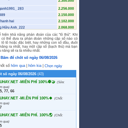
2.300.000
ganh1991_ 283
2.256.000
889
2.150.000
hanh hai
2.102.000
g Hữu Anh_222
2.068.000
23
2.034.000
 hiện khả năng phán đoán của các "lô thủ". Khi
n có thể đưa ra phán đoán những cặp số nào có
giakhoa71 342
2.018.000
 lô tô hoặc đặc biệt, hay những con số đầu, đuôi
 Đàm Thanh
1.940.000
năng ra nhất, hay một cặp số (bạch thủ) mà bạn
 năng sẽ ra là nhiều nhất.
h Hữu Sơn.492
1.896.000
Bấm để chốt số ngày
06/08/2026
h.391
1.874.000
ánh Huy 38
1.852.000
hốt số
hôm qua
|
hôm kia
|
Chọn ngày
ngo36223 968
1.836.000
t số ngày 06/08/2026
(43)
ến Anh 313
1.836.000
UHAY.NET -MIỄN PHÍ 100%🛑🤝
(Sửa:
n Anh 944
1.770.000
ôm qua)
ienBacSo.Com 😔 Soi Cầu MB
1.748.000
5, 77, 66
h12_213
1.742.000
UHAY.NET -MI.ỄN PHÍ 100%🍀
(Chốt:
c Việt 655
1.742.000
ôm qua)
7
ễn Đức Yến_379
1.714.000
UHAY.NET -MIỄN PHÍ. 100%🌎
980
(Chốt:
1.710.000
ôm qua)
h1998
1.698.000
5