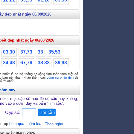
áy đẹp nhất ngày 06/08/2026
biệt đẹp nhất ngày 06/08/2026
03,30
37,73
33
35,53
34,43
67,76
38,83
39,93
p nhất" là do hệ thống tự động tính toán theo một số
Các bạn nên tham khảo thêm các
công cụ phân tích
để
ố tốt nhất.
 hôm nay
 biết một cặp số nào đó có cầu hay không,
nó vào ô dưới đây và bấm 'Tìm cầu'.
Cặp số:
o Top
hôm qua
|
hôm kia
|
Chọn ngày
top ngày 06/08/2026