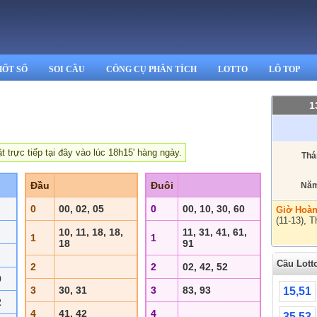
ỐT SỐ
SOI CẦU
CÔNG CỤ PHÂN TÍCH
LOTTO
LÔ TOP
1
trực tiếp tại đây vào lúc 18h15' hàng ngày.
Thá
Đầu
Đuôi
Năm
0
00, 02, 05
0
00, 10, 30, 60
Giờ Hoàn
(11-13), T
10, 11, 18, 18,
11, 31, 41, 61,
1
1
18
91
Cầu Lott
2
2
02, 42, 52
9
3
30, 31
3
83, 93
15,51
2
4
41, 42
4
35,53