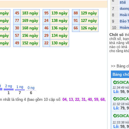
6
858
 Làm Giàu sao nhiều ac vậy sầu
7
duon
m giàu là 2 hay là 1 vậy fen
 ngày
45
183 ngày
95
139 ngày
88
129 ngày
8
Hoài 
 ngày
77
169 ngày
24
138 ngày
91
127 ngày
9
Đào T
10
Hoàn
 ngày
30
168 ngày
46
136 ngày
66
126 ngày
i xiên 2 đề chạm 0
11
HHH1
Chốt số
thể
 ngày
57
156 ngày
29
134 ngày
chốt số, bạ
12
phan
 ngày
49
152 ngày
22
130 ngày
khả năng về
13
Viên
nào có khả 
cho rằng khả
14
Huỳn
15
Khán
 có đâu
16
Lê Kh
>> Bảng c
0
đ.về mỗi
56
17
yen-
 có không dm gáy
Bảng chố
18
Vũ Ti
43
x2 đề đầu đuôi 4 ăn
04
,
45
💞SOICA
19
Hồ Tấ
g
2 ng
1 ng
0 ng
11:34:49 h
chưa t thấy nó toàn tạch
20
😔 M
Lô:
59, 9
1
7
6
Ề BỜ KHÔNG THU PHÍ . MÌNH CHIA SẺ NGUỒN CHUẨN HỮU
21
t-lin
💞SOICA
n nhất là tổng 4 (bao gồm 10 cặp số:
04, 13, 22, 31, 40, 59, 68,
UỒN CHUẨN SỐ LIÊN HỆ GIEO LỘC LÂU DÀI SỐ CHUẨN..
22
Võ Đứ
11:32:18 h
HÔNG THU PHÍ . MÌNH CHIA SẺ NGUỒN CHUẨN HỮU DUYÊN
Lô:
79, 9
23
Nguy
UẨN SỐ LIÊN HỆ
💞SOICA
24
Văn 
ÚP AE VỀ BỜ KHÔNG THU PHÍ . MÌNH CHIA SẺ NGUỒN CH
no :
0568088942
NGUỒN CHUẨN SỐ LIÊN HỆ GIEO LỘC L
25
11:33:38 h
vuan
Lô:
59, 9
 GIÚP AE VỀ BỜ KHÔNG THU PHÍ . MÌNH CHIA SẺ NGUỒN