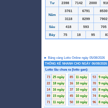
Tư
2398
7142
2000
91
3761
6791
8530
Năm
3118
8299
7902
Sáu
418
593
705
Bảy
75
18
95
8
► Bảng vàng Lotto Online ngày 05/08/2026
THỐNG KÊ NHANH CHO NGÀY 06/08/2026
Lotto lâu chưa ra (lotto gan):
73
25 ngày
85
11 ngày
53
9 ngà
22
18 ngày
16
10 ngày
70
9 ngà
14
16 ngày
37
10 ngày
65
8 ngà
89
15 ngày
45
10 ngày
74
8 ngà
71
11 ngày
50
10 ngày
96
8 ngà