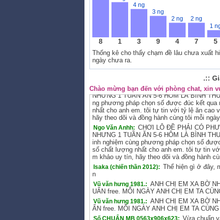
4 ng
CHUẨN HỮU DUYÊN KẾT BẠN 𝐙𝐚 no: ..
05
3 ng
CẦU CHUẨN MÌNH GI
nguyên lan thi 19998:
2 ng
2 ng
UẨN HỮU DUYÊN NHẮN TIN KẾT BẠN 👌𝐙
1 n
ÂU DÀI SỐ CHUẨN..🧧: CẦU CHUẨN MÌNH
8
1
3
9
4
7
5
CHUẨN HỮU DUYÊN KẾT BẠN 𝐙𝐚 no: ..
05
CẦU CHUẨN MÌNH GI
Thống kê cho thấy chạm đề lâu chưa xuất hi
nguyên lan thi 19998:
ngày chưa ra.
UẨN HỮU DUYÊN NHẮN TIN KẾT BẠN 👌𝐙
ÂU DÀI SỐ CHUẨN..🧧: CẦU CHUẨN MÌNH
CHUẨN HỮU DUYÊN KẾT BẠN 𝐙𝐚 no:
.:: G
056
CHƠI LÔ ĐỀ PHẢI CÓ PH
Chào mừng bạn đến với phòng chat, xin v
Ngo Văn Anhh:
NHƯNG 1 TUẦN ĂN 5-6 HÔM LÀ BÌNH THƯ
ng phương pháp chọn số được đúc kết qua n
nhất cho anh em. tôi tự tin với tỷ lệ ăn cao
hãy theo dõi và đồng hành cùng tôi mỗi ngà
CHƠI LÔ ĐỀ PHẢI CÓ PH
Ngo Văn Anhh:
NHƯNG 1 TUẦN ĂN 5-6 HÔM LÀ BÌNH TH
inh nghiệm cùng phương pháp chọn số được 
số chất lượng nhất cho anh em. tôi tự tin vớ
m khảo uy tín, hãy theo dõi và đồng hành c
Thể hiện gì ở đây,
Isaka (chiến thần 2012):
n
ANH CHỊ EM XA BỜ NHẮ
Vũ văn hưng 1981.:
UẨN free. MỖI NGÀY ANH CHỊ EM TA CÙN
ANH CHỊ EM XA BỜ NHẮ
Vũ văn hưng 1981.:
ẨN free. MỖI NGÀY ANH CHỊ EM TA CÙNG
Vừa chuẩn và
Số CHUẨN MB 0563x906x623: