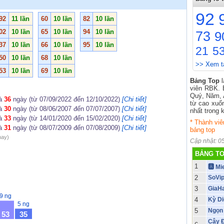
92
92
11 lần
60
10 lần
82
10 lần
02
10 lần
65
10 lần
94
10 lần
73
9
37
10 lần
66
10 lần
95
10 lần
21
5
50
10 lần
68
10 lần
>> Xem t
53
10 lần
69
10 lần
Bảng Top
l
viên RBK. 
Quý, Năm, A
là
36
ngày (từ 07/09/2022 đến 12/10/2022)
[Chi tiết]
từ cao xuố
là
30
ngày (từ 08/06/2007 đến 07/07/2007)
[Chi tiết]
nhất trong 
là
33
ngày (từ 14/01/2020 đến 15/02/2020)
[Chi tiết]
* Thành viê
là
31
ngày (từ 08/07/2009 đến 07/08/2009)
[Chi tiết]
bảng top
nay)
Cập nhật: 0
BẢNG T
1
🅰️ M
2
SoVip
3
GiaH
 ace ạ xiên 2
9 ng
4
Kỳ Di
o cần nhắn tin em ạ
5 ng
5
Ngọn 
53
35
Cây Đ
 CÓ LÔ THÔI