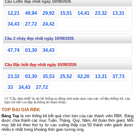
Cầu Lotto đẹp nhất ngày 10/08/2026
12,21
49,94
29,92
15,51
14,41
23,32
13,31
34,43
27,72
24,42
Cầu 2 nháy đẹp nhất ngày 10/08/2026
47,74
03,30
34,43
Cầu Đặc biệt đẹp nhất ngày 10/08/2026
23,32
03,30
35,53
25,52
02,20
13,31
37,73
33
34,43
27,72
(*) "Cầu đẹp nhất" là do hệ thống tự động tính toán dựa vào các số liệu thống kê, các
bạn chỉ nên coi đây là thông tin tham khảo.
TOP ĐẠI GIA RBK
Bảng Top
là nơi thống kê kết quả chơi loto của các thành viên RBK. Bảng
được chia thành các mục Tuần, Tháng, Quý, Năm, All (toàn thời gian). Mỗi
mục liệt kê theo thứ tự từ cao xuống thấp của 50 thành viên giành được
nhiều k nhất trong khoảng thời gian tương ứng.