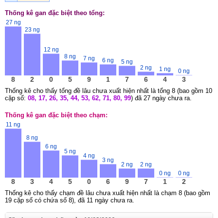
Thống kê gan đặc biệt theo tổng:
27 ng
23 ng
12 ng
8 ng
7 ng
6 ng
5 ng
2 ng
1 ng
0 ng
8
2
0
5
9
1
7
6
4
3
Thống kê cho thấy tổng đề lâu chưa xuất hiện nhất là tổng 8 (bao gồm 10
cặp số:
08, 17, 26, 35, 44, 53, 62, 71, 80, 99
) đã 27 ngày chưa ra.
Thống kê gan đặc biệt theo chạm:
11 ng
8 ng
6 ng
5 ng
4 ng
3 ng
2 ng
2 ng
0 ng
0 ng
8
3
4
5
0
6
9
7
1
2
Thống kê cho thấy chạm đề lâu chưa xuất hiện nhất là chạm 8 (bao gồm
19 cặp số có chứa số 8), đã 11 ngày chưa ra.