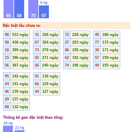
6 ng
85
58
70
07
Đặc biệt lâu chưa ra:
98
533 ngày
31
328 ngày
72
228 ngày
45
186 ngày
58
438 ngày
07
324 ngày
27
203 ngày
77
172 ngày
18
399 ngày
73
279 ngày
86
195 ngày
30
171 ngày
15
396 ngày
02
271 ngày
62
192 ngày
57
159 ngày
56
387 ngày
26
240 ngày
74
190 ngày
49
155 ngày
95
142 ngày
91
130 ngày
24
141 ngày
66
129 ngày
46
139 ngày
44
127 ngày
29
137 ngày
88
132 ngày
Thống kê gan đặc biệt theo tổng:
26 ng
22 ng