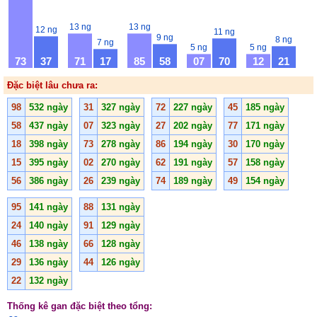
13 ng
13 ng
12 ng
11 ng
9 ng
8 ng
7 ng
5 ng
5 ng
73
37
71
17
85
58
07
70
12
21
Đặc biệt lâu chưa ra:
98
532 ngày
31
327 ngày
72
227 ngày
45
185 ngày
58
437 ngày
07
323 ngày
27
202 ngày
77
171 ngày
18
398 ngày
73
278 ngày
86
194 ngày
30
170 ngày
15
395 ngày
02
270 ngày
62
191 ngày
57
158 ngày
56
386 ngày
26
239 ngày
74
189 ngày
49
154 ngày
95
141 ngày
88
131 ngày
24
140 ngày
91
129 ngày
46
138 ngày
66
128 ngày
29
136 ngày
44
126 ngày
22
132 ngày
Thống kê gan đặc biệt theo tổng: