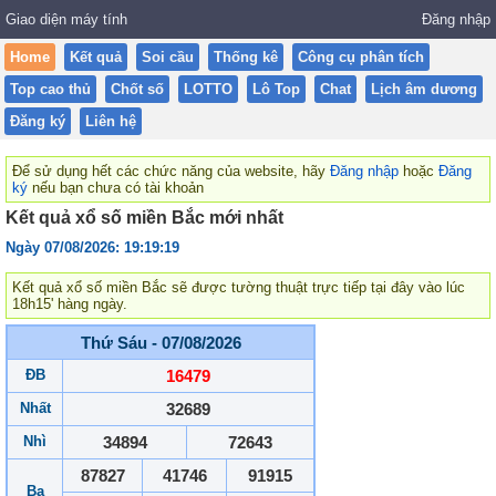
Giao diện máy tính
Đăng nhập
Home
Kết quả
Soi cầu
Thống kê
Công cụ phân tích
Top cao thủ
Chốt số
LOTTO
Lô Top
Chat
Lịch âm dương
Đăng ký
Liên hệ
Để sử dụng hết các chức năng của website, hãy
Đăng nhập
hoặc
Đăng
ký
nếu bạn chưa có tài khoản
Kết quả xổ số miền Bắc mới nhất
Ngày 07/08/2026: 19:19:19
Kết quả xổ số miền Bắc sẽ được tường thuật trực tiếp tại đây vào lúc
18h15' hàng ngày.
Thứ Sáu - 07/08/2026
ĐB
16479
Nhất
32689
Nhì
34894
72643
87827
41746
91915
Ba