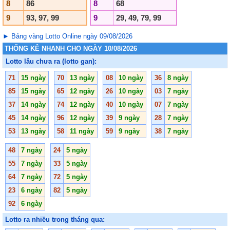
8
86
8
68
9
93, 97, 99
9
29, 49, 79, 99
► Bảng vàng Lotto Online ngày 09/08/2026
THỐNG KÊ NHANH CHO NGÀY 10/08/2026
Lotto lâu chưa ra (lotto gan):
71
15 ngày
70
13 ngày
08
10 ngày
36
8 ngày
85
15 ngày
65
12 ngày
26
10 ngày
03
7 ngày
37
14 ngày
74
12 ngày
40
10 ngày
07
7 ngày
45
14 ngày
96
12 ngày
39
9 ngày
28
7 ngày
53
13 ngày
58
11 ngày
59
9 ngày
38
7 ngày
48
7 ngày
24
5 ngày
55
7 ngày
33
5 ngày
64
7 ngày
72
5 ngày
23
6 ngày
82
5 ngày
92
6 ngày
Lotto ra nhiều trong tháng qua: