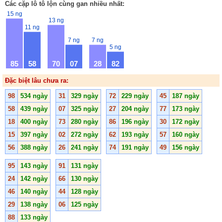
Các cặp lô tô lộn cùng gan nhiều nhất:
15 ng
13 ng
11 ng
7 ng
7 ng
5 ng
85
58
70
07
28
82
Đặc biệt lâu chưa ra:
98
534 ngày
31
329 ngày
72
229 ngày
45
187 ngày
58
439 ngày
07
325 ngày
27
204 ngày
77
173 ngày
18
400 ngày
73
280 ngày
86
196 ngày
30
172 ngày
15
397 ngày
02
272 ngày
62
193 ngày
57
160 ngày
56
388 ngày
26
241 ngày
74
191 ngày
49
156 ngày
95
143 ngày
91
131 ngày
24
142 ngày
66
130 ngày
46
140 ngày
44
128 ngày
29
138 ngày
06
125 ngày
88
133 ngày