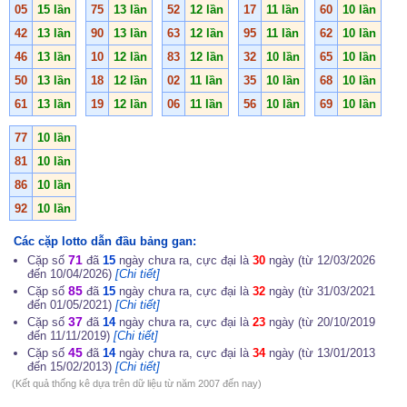
05
15 lần
75
13 lần
52
12 lần
17
11 lần
60
10 lần
42
13 lần
90
13 lần
63
12 lần
95
11 lần
62
10 lần
46
13 lần
10
12 lần
83
12 lần
32
10 lần
65
10 lần
50
13 lần
18
12 lần
02
11 lần
35
10 lần
68
10 lần
61
13 lần
19
12 lần
06
11 lần
56
10 lần
69
10 lần
77
10 lần
81
10 lần
86
10 lần
92
10 lần
Các cặp lotto dẫn đầu bảng gan:
71
Cặp số
đã
15
ngày chưa ra, cực đại là
30
ngày (từ 12/03/2026
đến 10/04/2026)
[Chi tiết]
85
Cặp số
đã
15
ngày chưa ra, cực đại là
32
ngày (từ 31/03/2021
đến 01/05/2021)
[Chi tiết]
37
Cặp số
đã
14
ngày chưa ra, cực đại là
23
ngày (từ 20/10/2019
đến 11/11/2019)
[Chi tiết]
45
Cặp số
đã
14
ngày chưa ra, cực đại là
34
ngày (từ 13/01/2013
đến 15/02/2013)
[Chi tiết]
(Kết quả thống kê dựa trên dữ liệu từ năm 2007 đến nay)