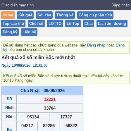
Giao diện máy tính
Đăng nhập
Home
Kết quả
Soi cầu
Thống kê
Công cụ phân tích
Top cao thủ
Chốt số
LOTTO
Lô Top
Chat
Lịch âm dương
Đăng ký
Liên hệ
Để sử dụng hết các chức năng của website, hãy
Đăng nhập
hoặc
Đăng
ký
nếu bạn chưa có tài khoản
Kết quả xổ số miền Bắc mới nhất
Ngày 10/08/2026: 12:31:30
Kết quả xổ số miền Bắc sẽ được tường thuật trực tiếp tại đây vào lúc
18h15' hàng ngày.
Chủ Nhật - 09/08/2026
ĐB
12221
Nhất
33704
Nhì
95134
17327
04217
82286
56322
Ba